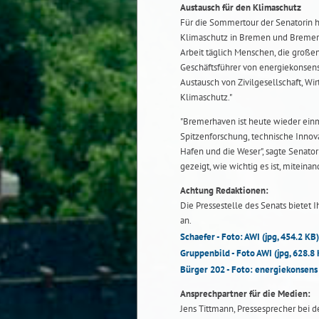
Austausch für den Klimaschutz
Für die Sommertour der Senatorin h
Klimaschutz in Bremen und Bremerh
Arbeit täglich Menschen, die große
Geschäftsführer von energiekonsens
Austausch von Zivilgesellschaft, Wir
Klimaschutz."
"Bremerhaven ist heute wieder einm
Spitzenforschung, technische Inno
Hafen und die Weser", sagte Senat
gezeigt, wie wichtig es ist, mitein
Achtung Redaktionen:
Die Pressestelle des Senats bietet I
an.
Schaefer - Foto: AWI
(jpg, 454.2 KB)
Gruppenbild - Foto AWI
(jpg, 628.8
Bürger 202 - Foto: energiekonsen
Ansprechpartner für die Medien:
Jens Tittmann, Pressesprecher bei d