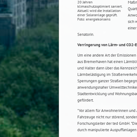
20 Jahren
Maßn
klimaschutzoptimiert saniert.
Quart
Aktuell wird die Installation
einer Solaranlage geprüft.
Anwoh
Foto: energiekonsens
sich 
einer
Senatorin.
Verringerung von Lärm- und CO2-
Um eine andere Art der Emissionen
aus Bremerhaven hat einen Lärmblitz
und Halter dann über das Kennzeic
Lärmbelästigung im Straßenverkehr,
Sperrungen ganzer Straßen begegne
anwendungsnaher Umwelttechniken (
Stadtentwicklung und Wohnungsbau
gefördert.
"Vor allem für Anwohnerinnen und A
Fahrzeuge nicht nur störend, sonder
Forschungsleiter der ted GmbH. "D
durch manipulierte Auspuffanlagen