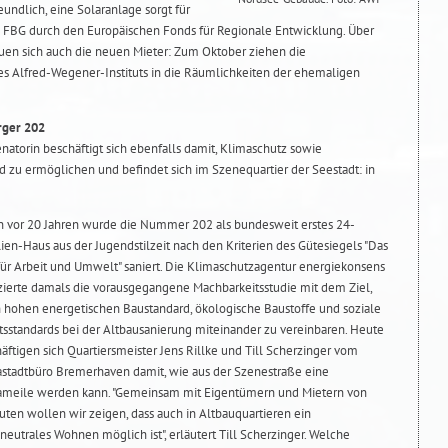
ndlich, eine Solaranlage sorgt für
e FBG durch den Europäischen Fonds für Regionale Entwicklung. Über
uen sich auch die neuen Mieter: Zum Oktober ziehen die
es Alfred-Wegener-Instituts in die Räumlichkeiten der ehemaligen
rger 202
enatorin beschäftigt sich ebenfalls damit, Klimaschutz sowie
 zu ermöglichen und befindet sich im Szenequartier der Seestadt: in
 vor 20 Jahren wurde die Nummer 202 als bundesweit erstes 24-
ien-Haus aus der Jugendstilzeit nach den Kriterien des Gütesiegels "Das
für Arbeit und Umwelt" saniert. Die Klimaschutzagentur energiekonsens
zierte damals die vorausgegangene Machbarkeitsstudie mit dem Ziel,
 hohen energetischen Baustandard, ökologische Baustoffe und soziale
tsstandards bei der Altbausanierung miteinander zu vereinbaren. Heute
äftigen sich Quartiersmeister Jens Rillke und Till Scherzinger vom
stadtbüro Bremerhaven damit, wie aus der Szenestraße eine
ameile werden kann. "Gemeinsam mit Eigentümern und Mietern von
uten wollen wir zeigen, dass auch in Altbauquartieren ein
neutrales Wohnen möglich ist", erläutert Till Scherzinger. Welche