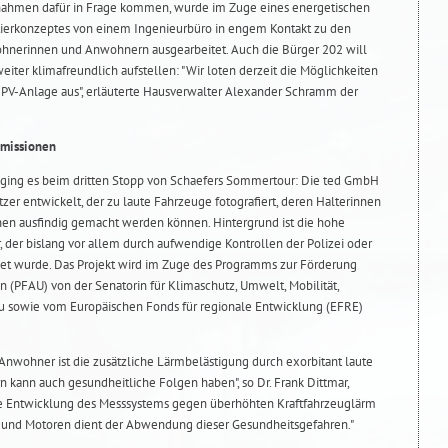
ahmen dafür in Frage kommen, wurde im Zuge eines energetischen
ierkonzeptes von einem Ingenieurbüro in engem Kontakt zu den
nerinnen und Anwohnern ausgearbeitet. Auch die Bürger 202 will
weiter klimafreundlich aufstellen: "Wir loten derzeit die Möglichkeiten
 PV-Anlage aus", erläuterte Hausverwalter Alexander Schramm der
Emissionen
 ging es beim dritten Stopp von Schaefers Sommertour: Die ted GmbH
er entwickelt, der zu laute Fahrzeuge fotografiert, deren Halterinnen
hen ausfindig gemacht werden können. Hintergrund ist die hohe
 der bislang vor allem durch aufwendige Kontrollen der Polizei oder
t wurde. Das Projekt wird im Zuge des Programms zur Förderung
PFAU) von der Senatorin für Klimaschutz, Umwelt, Mobilität,
 sowie vom Europäischen Fonds für regionale Entwicklung (EFRE)
nwohner ist die zusätzliche Lärmbelästigung durch exorbitant laute
n kann auch gesundheitliche Folgen haben", so Dr. Frank Dittmar,
ie Entwicklung des Messsystems gegen überhöhten Kraftfahrzeuglärm
 und Motoren dient der Abwendung dieser Gesundheitsgefahren."