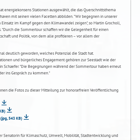
at energiekonsens Stationen ausgewählt, die das Querschnittsthema
aven mit seinen vielen Facetten abbilden. "Wir begegnen in unserer
n Einsatz im Kampf gegen den Klimawandel zeigen", so Martin Grocholl,
. "Durch die Sommertour schaffen wir die Gelegenheit für einen
tschaft und Politik, von dem alle profitieren – vor allem der
al deutlich geworden, welches Potenzial die Stadt hat.
vationen und bürgerliches Engagement gehören zur Seestadt wie der
orin Schaefer. "Die Begegnungen während der Sommertour haben erneut
ander ins Gespräch zu kommen."
hnen die Fotos zu dieser Mitteilung zur honorarfreien Veröffentlichung
 KB)
s
(jpg, 543 KB)
er Senatorin für Klimaschutz, Umwelt, Mobilität, Stadtentwicklung und