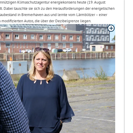
nnützigen Klimaschutzagentur energiekonsens heute (19. August
dt. Dabei tauschte sie sich zu den Herausforderungen der energetischen
ubestand in Bremerhaven aus und lernte vom Lärmblitzer – einer
n modifizierten Autos, die über der Dezibelgrenze liegen.