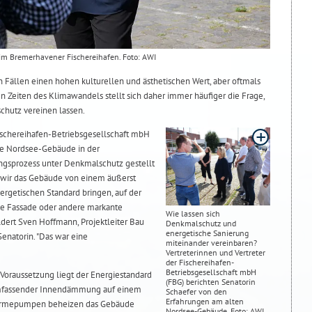
im Bremerhavener Fischereihafen. Foto: AWI
n Fällen einen hohen kulturellen und ästhetischen Wert, aber oftmals
In Zeiten des Klimawandels stellt sich daher immer häufiger die Frage,
chutz vereinen lassen.
Fischereihafen-Betriebsgesellschaft mbH
ige Nordsee-Gebäude in der
gsprozess unter Denkmalschutz gestellt
n wir das Gebäude von einem äußerst
ergetischen Standard bringen, auf der
die Fassade oder andere markante
Wie lassen sich
dert Sven Hoffmann, Projektleiter Bau
Denkmalschutz und
energetische Sanierung
enatorin. "Das war eine
miteinander vereinbaren?
Vertreterinnen und Vertreter
der Fischereihafen-
Betriebsgesellschaft mbH
 Voraussetzung liegt der Energiestandard
(FBG) berichten Senatorin
umfassender Innendämmung auf einem
Schaefer von den
Erfahrungen am alten
Wärmepumpen beheizen das Gebäude
Nordsee-Gebäude. Foto: AWI