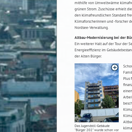
mithilfe von Umweltwärme klimafreu
grünen Strom. Zuschüsse erhielt di
den klimafreundlichen Standard fre
Klimaforscherinnen und -forscher d
Nordsee-Verwaltung.
Altbau-Modernisierung bei der Bü
Ein weiterer Halt auf der Tour der S
Energieeffizienz im Gebäudebestand
der Alten Bürger.
Schon
Famil
Plus 
finan
einen
Arbei
besch
Klima
Klim
Altba
Das Jugendstil-Gebäude
klima
"Bürger 202" wurde schon vor