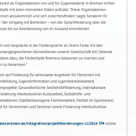
gezielt an Organisationen von und für Zugewanderte in Bremen richtet
öpfe mit allen relevanten Daten auflistet. "Diese Organisationen
emen anzukommen und sich zurechtzufinden", sagte Senatorin Dr.
l "der Umgang mit Behörden – von der Sprachförderung über die
hule bis zur Anerkennung von im Ausland erworbenen
h und Gespräche in der Muttersprache an, feiern Feste mit den
unausgesprochenen Konventionen unserer Gesellschaft ein", betonte
 dient dazu, die Fördertöpfe Bremens bekannter zu machen und
en zu benennen."
rem auf Förderung für ambulante Angebote für Menschen mit
endbildung, Jugendinformation und Jugendverbandsarbeit,
nprojekte, Gesundheitliche Selbsthilfeförderung, Internationale
örderung interkultureller Kulturarbeit, Selbsthilfe- und
isationen, Stadtteilbezogene Familienarbeit, Vielfalt im Sportverein,
und für Seniorinnen und Senioren sowie Förderung interkultureller
ales.bremen.de/integration/projektfoerderungen-112816
online