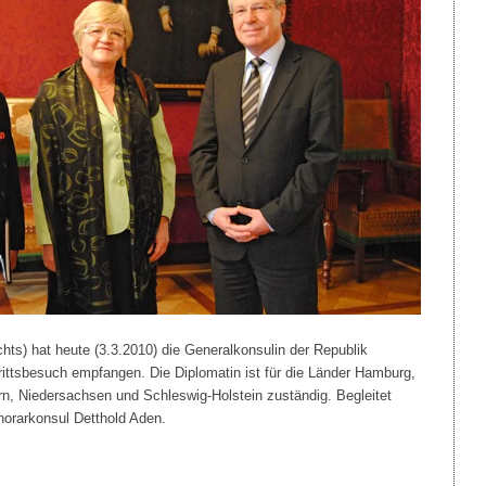
hts) hat heute (3.3.2010) die Generalkonsulin der Republik
rittsbesuch empfangen. Die Diplomatin ist für die Länder Hamburg,
 Niedersachsen und Schleswig-Holstein zuständig. Begleitet
norarkonsul Detthold Aden.