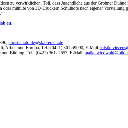
deen zu verwirklichen. Toll, dass Jugendliche aus der Grohner Dühne h
en oder mithilfe von 3D-Druckern Schulhöfe nach eigener Vorstellung ge
."
lab.eu
.
2396,
christian.dohle@sk.bremen.de
haft, Arbeit und Europa, Tel.: (0421) 361-59090, E-Mail:
kristin.vieze
r und Bildung, Tel.: (0421) 361- 2853, E-Mail:
maike.wiedwald@bildu