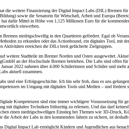
nat die weitere Finanzierung der Digital Impact Labs (DIL) Bremen f
ildung) sowie die Senatorin für Wirtschaft, Arbeit und Europa (Berei
at hat dafür Mittel in Höhe von 1,125 Millionen Euro für die kommenden
ntwortlich einwerben.
n Bremen niedrigschwellig in den Quartieren gefördert. Egal ob Verans
hoden zu erkunden oder das Actionbound, ein digitales Tool, mit dem 
n Aktivitäten erreichen die DILs breit gefächerte Zielgruppen.
 weitere Stadtteile im Bremer Norden und Osten ausgeweitet. Aktuell
mbH an der Hochschule Bremen betrieben. Die Labs sind offen für all
 Januar 2022 nahmen über 4.000 Schülerinnen und Schüler und mehr al
i Labs aktuell zusammen.
abs sind eine Erfolgsgeschichte. Ich bin sehr froh, dass es uns gelungen
ompetenzen im Umgang mit digitalen Tools und Medien – und fördern s
Digitale Kompetenzen sind eine immer wichtigere Voraussetzung für gese
ng mit digitalen Techniken frühzeitig zu erlernen. Und das darf keine
glichen einen niedrigschwelligen Einstieg bei Themen wie 3D-Druck, Kün
 für die Arbeit der Labs in den kommenden Jahren zu sichern, ist deshalb
as Digital Impact Lab ermöglicht Kindern und Jugendlichen aus benach