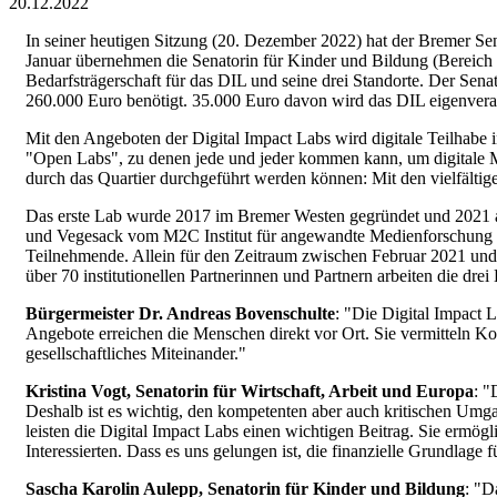
20.12.2022
In seiner heutigen Sitzung (20. Dezember 2022) hat der Bremer Se
Januar übernehmen die Senatorin für Kinder und Bildung (Bereich B
Bedarfsträgerschaft für das DIL und seine drei Standorte. Der Sen
260.000 Euro benötigt. 35.000 Euro davon wird das DIL eigenvera
Mit den Angeboten der Digital Impact Labs wird digitale Teilhabe i
"Open Labs", zu denen jede und jeder kommen kann, um digitale Met
durch das Quartier durchgeführt werden können: Mit den vielfältige
Das erste Lab wurde 2017 im Bremer Westen gegründet und 2021 auf
und Vegesack vom M2C Institut für angewandte Medienforschung gG
Teilnehmende. Allein für den Zeitraum zwischen Februar 2021 und
über 70 institutionellen Partnerinnen und Partnern arbeiten die dre
Bürgermeister Dr. Andreas Bovenschulte
: "Die Digital Impact L
Angebote erreichen die Menschen direkt vor Ort. Sie vermitteln K
gesellschaftliches Miteinander."
Kristina Vogt, Senatorin für Wirtschaft, Arbeit und Europa
: "
Deshalb ist es wichtig, den kompetenten aber auch kritischen Umga
leisten die Digital Impact Labs einen wichtigen Beitrag. Sie ermö
Interessierten. Dass es uns gelungen ist, die finanzielle Grundlage
Sascha Karolin Aulepp, Senatorin für Kinder und Bildung
: "D