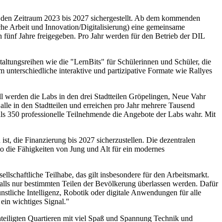
ür den Zeitraum 2023 bis 2027 sichergestellt. Ab dem kommenden
che Arbeit und Innovation/Digitalisierung) eine gemeinsame
 fünf Jahre freigegeben. Pro Jahr werden für den Betrieb der DIL
taltungsreihen wie die "LernBits" für Schülerinnen und Schüler, die
unterschiedliche interaktive und partizipative Formate wie Rallyes
 werden die Labs in den drei Stadtteilen Gröpelingen, Neue Vahr
e in den Stadtteilen und erreichen pro Jahr mehrere Tausend
s 350 professionelle Teilnehmende die Angebote der Labs wahr. Mit
 ist, die Finanzierung bis 2027 sicherzustellen. Die dezentralen
o die Fähigkeiten von Jung und Alt für ein modernes
llschaftliche Teilhabe, das gilt insbesondere für den Arbeitsmarkt.
sfalls nur bestimmten Teilen der Bevölkerung überlassen werden. Dafür
stliche Intelligenz, Robotik oder digitale Anwendungen für alle
 ein wichtiges Signal."
teiligten Quartieren mit viel Spaß und Spannung Technik und