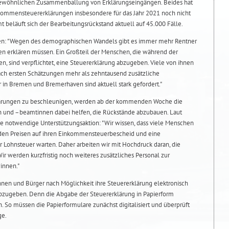
gewöhnlichen Zusammenballung von Erklärungseingängen. Beides hat
inkommensteuererklärungen insbesondere für das Jahr 2021 noch nicht
 beläuft sich der Bearbeitungsrückstand aktuell auf 45.000 Fälle.
agen: "Wegen des demographischen Wandels gibt es immer mehr Rentner
n erklären müssen. Ein Großteil der Menschen, die während der
n, sind verpflichtet, eine Steuererklärung abzugeben. Viele von ihnen
nach ersten Schätzungen mehr als zehntausend zusätzliche
 in Bremen und Bremerhaven sind aktuell stark gefordert."
lärungen zu beschleunigen, werden ab der kommenden Woche die
n und –beamtinnen dabei helfen, die Rückstände abzubauen. Laut
eine notwendige Unterstützungsaktion: "Wir wissen, dass viele Menschen
nden Preisen auf ihren Einkommensteuerbescheid und eine
r Lohnsteuer warten. Daher arbeiten wir mit Hochdruck daran, die
ir werden kurzfristig noch weiteres zusätzliches Personal zur
innen."
innen und Bürger nach Möglichkeit ihre Steuererklärung elektronisch
zugeben. Denn die Abgabe der Steuererklärung in Papierform
h. So müssen die Papierformulare zunächst digitalisiert und überprüft
ge.