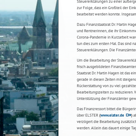
Steuererklärungen zu einer außer
zur Folge, dass ein Großteil der E
bearbeitet werden konnte. Insgesamt
Dazu Finanzstaatsrat Dr. Martin H
und Rentnerinnen, die ihr Einkomme
Corona-Pandemie in Kurzarbeit ware
tun dies zum ersten Mal. Das sind 
Steuererklärungen. Die Finanzämter
Um die Bearbeitung der Steuererk
frisch ausgebildeten Finanzbeamte
Staatsrat Dr. Martin Hagen ist das 
gerade in diesen Zeiten mit steige
Rückerstattung von zu viel gezahlte
Bearbeitungszeiten zu reduzieren. W
Unterstützung der Finanzämter gew
Das Finanzressort bittet die Bürger
über ELSTER
(
www.elster.de
)
ab
verzögert die Bearbeitung zusätzlic
werden. Allein das dauert einige Ta