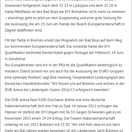
Slowenien fortgesetzt. Nach dem 32:23 in Ljubljana und dem 25:20 in
Halle/Westfalen ist den Bad Boys die EM-Teilnahme nicht mehr zu nehmen
– allerdings geht es jetzt um den Gruppensieg und eine gute Setzung für
die Auslosung, die am 23. Juni am Rande der Beach-Europameisterschaft in
Zagreb stattfinden wird.
Mit der Partie in Bremen endet das Programm der Bad Boys auf dem Weg
zur kommenden Europameisterschaft. Die vorletzte Partie der EM-
Qualifikation bestreitet Deutschland gegen Portugal am Mittwoch, 14. Juni,
in Gondomar.
"Als Europameister sind wir in der Pflicht, die Qualifikation bestmöglich zu
meistern. Damit sichern wir uns auch für die Auslosung der EURO-Gruppen
eine optimale Position", sagt Bob Hanning, Vizepräsident Leistungssport des
Deutschen Handballbundes. "Wir freuen uns auf Bremen und wollen in der
ÖVB-Arena die Länderspiel-Saison 2016/17 erfolgreich beenden."
Die ÖVB-Arena fasst 9100 Zuschauer. Bisher war eine deutsche
Nationalmannschaft dort drei Mal zu Gast. Im Januar 2012 schlugen die
Männer im Vorfeld der EM Ungarn mit 36:33. Gegen Schweden gab es im
November 2013 einen 29:24-Erfolg. Die Frauen-Nationalmannschaft
unterlag im Juli 2012 Brasilien mit 23:30. "Wir sind froh, dass es uns nach
mehr als drei Jahren wieder gelungen ist, ein Länderspiel nach Bremen zu