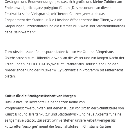
Gesängen und Redewendungen, so dass sich große und kleine Zuhörer am
Ende unweigerlich ganz polyglott fühlen. „Das besondere an diesem
Festival ist seine Vielsprachigkeit“ betont Gartner, „aber auch das
Engagement des Stadtteils: Die Moschee öffnet ebenso ihre Türen, wie die
Gröpelinger Einzelhändler und die Bremer VHS West und Stadtteilbibliothek
dabei sein werden.“
Zum Abschluss der Feuerspuren laden Kultur Vor Ort und Bürgerhaus
Oslebshausen zum Höhenfeuerwerk an die Weser und zur langen Nacht der
Erzählungen ins LICHTHAUS, wo fünf Erzähler aus Deutschland und den
Niederlanden und der Musiker Willy Schwarz ein Programm bis Mitternacht
bieten.
Kultur für die Stadtgesellschaft von Morgen
Das Festival ist Bestandteil einer ganzen Reihe von
Programmschwerpunkten, mit denen Kultur Vor Ort an der Schnittstelle von
Kunst, Bildung, Breitenkultur und Stadtentwicklung neue Akzente für eine
zeitgemäße Stadtkultur setzt. „Wir verstehen unsere Arbeit weniger als
kultureller Versorger“ meint die Geschäftsführerin Christiane Gartner