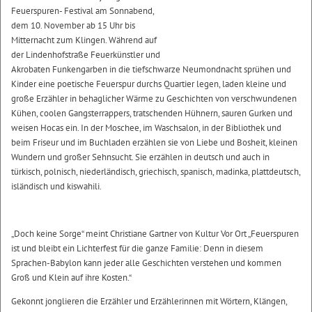
Feuerspuren- Festival am Sonnabend,
dem 10. November ab 15 Uhr bis
Mitternacht zum Klingen. Während auf
der Lindenhofstraße Feuerkünstler und
Akrobaten Funkengarben in die tiefschwarze Neumondnacht sprühen und
Kinder eine poetische Feuerspur durchs Quartier legen, laden kleine und
große Erzähler in behaglicher Wärme zu Geschichten von verschwundenen
Kühen, coolen Gangsterrappers, tratschenden Hühnern, sauren Gurken und
weisen Hocas ein. In der Moschee, im Waschsalon, in der Bibliothek und
beim Friseur und im Buchladen erzählen sie von Liebe und Bosheit, kleinen
Wundern und großer Sehnsucht. Sie erzählen in deutsch und auch in
türkisch, polnisch, niederländisch, griechisch, spanisch, madinka, plattdeutsch,
isländisch und kiswahili.
„Doch keine Sorge“ meint Christiane Gartner von Kultur Vor Ort „Feuerspuren
ist und bleibt ein Lichterfest für die ganze Familie: Denn in diesem
Sprachen-Babylon kann jeder alle Geschichten verstehen und kommen
Groß und Klein auf ihre Kosten.“
Gekonnt jonglieren die Erzähler und Erzählerinnen mit Wörtern, Klängen,