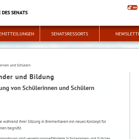
 DES SENATS
EMITTEILUNGEN
SENATSRESSORTS
NEWSLETT
rinnen und Schülern
inder und Bildung
rung von Schülerinnen und Schülern
te während ihrer Sitzung in Bremerhaven ein neues Konzept für
ien begrüßt.
isordnung sind versetzungsgefährdete Schülerinnen und Schüler