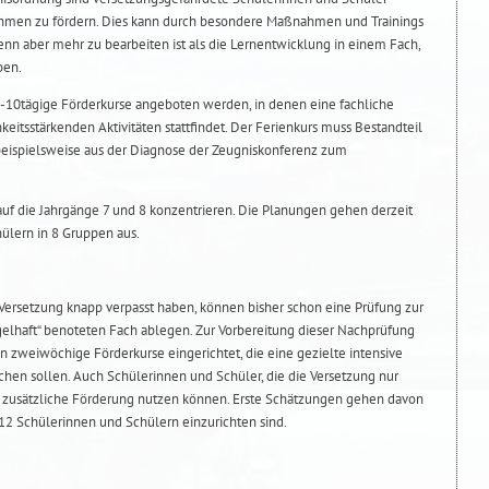
hmen zu fördern. Dies kann durch besondere Maßnahmen und Trainings
nn aber mehr zu bearbeiten ist als die Lernentwicklung in einem Fach,
ben.
8-10tägige Förderkurse angeboten werden, in denen eine fachliche
eitsstärkenden Aktivitäten stattfindet. Der Ferienkurs muss Bestandteil
e beispielsweise aus der Diagnose der Zeugniskonferenz zum
auf die Jahrgänge 7 und 8 konzentrieren. Die Planungen gehen derzeit
ülern in 8 Gruppen aus.
 Versetzung knapp verpasst haben, können bisher schon eine Prüfung zur
elhaft“ benoteten Fach ablegen. Zur Vorbereitung dieser Nachprüfung
 zweiwöchige Förderkurse eingerichtet, die eine gezielte intensive
chen sollen. Auch Schülerinnen und Schüler, die die Versetzung nur
e zusätzliche Förderung nutzen können. Erste Schätzungen gehen davon
 12 Schülerinnen und Schülern einzurichten sind.