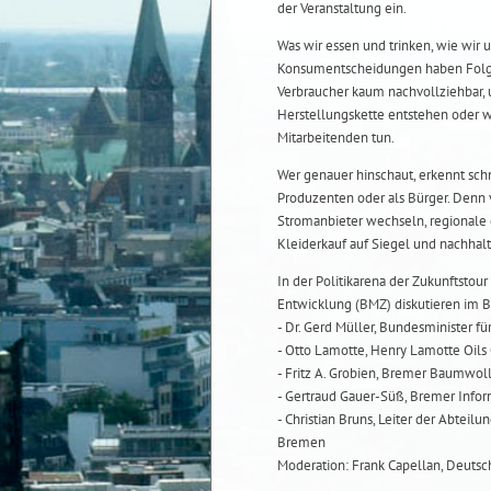
der Veranstaltung ein.
Was wir essen und trinken, wie wir 
Konsumentscheidungen haben Folge
Verbraucher kaum nachvollziehbar,
Herstellungskette entstehen oder 
Mitarbeitenden tun.
Wer genauer hinschaut, erkennt schne
Produzenten oder als Bürger. Denn 
Stromanbieter wechseln, regionale o
Kleiderkauf auf Siegel und nachhalt
In der Politikarena der Zukunftsto
Entwicklung (BMZ) diskutieren im 
- Dr. Gerd Müller, Bundesminister 
- Otto Lamotte, Henry Lamotte Oil
- Fritz A. Grobien, Bremer Baumwol
- Gertraud Gauer-Süß, Bremer Info
- Christian Bruns, Leiter der Abte
Bremen
Moderation: Frank Capellan, Deutsc