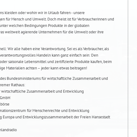
uns kleiden oder wohin wir in Urlaub fahren - unsere
n für Mensch und Umwelt. Doch meist ist für Verbraucherinnen und
 unter welchen Bedingungen Produkte in der globalen
was weltweit agierende Unternehmen für die Umwelt oder ihre
ll: Wir alle haben eine Verantwortung. Sei es als Verbraucher, als
verantwortungsvolles Handeln kann ganz einfach sein: Den
der saisonale Lebensmittel und zertifizierte Produkte kaufen, beim
ige Materialien achten – jeder kann etwas beitragen!
ur des Bundesministeriums für wirtschaftliche Zusammenarbeit und
Bremer Rathaus:
für wirtschaftliche Zusammenarbeit und Entwicklung
s GmbH
lbörse
rmationszentrum für Menschenrechte und Entwicklung
ilung Europa und Entwicklungszusammenarbeit der Freien Hansestadt
hlandradio