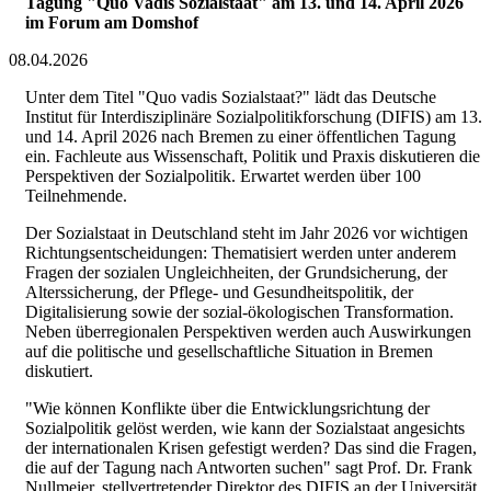
Tagung "Quo Vadis Sozialstaat" am 13. und 14. April 2026
im Forum am Domshof
08.04.2026
Unter dem Titel "Quo vadis Sozialstaat?" lädt das Deutsche
Institut für Interdisziplinäre Sozialpolitikforschung (DIFIS) am 13.
und 14. April 2026 nach Bremen zu einer öffentlichen Tagung
ein. Fachleute aus Wissenschaft, Politik und Praxis diskutieren die
Perspektiven der Sozialpolitik. Erwartet werden über 100
Teilnehmende.
Der Sozialstaat in Deutschland steht im Jahr 2026 vor wichtigen
Richtungsentscheidungen: Thematisiert werden unter anderem
Fragen der sozialen Ungleichheiten, der Grundsicherung, der
Alterssicherung, der Pflege- und Gesundheitspolitik, der
Digitalisierung sowie der sozial-ökologischen Transformation.
Neben überregionalen Perspektiven werden auch Auswirkungen
auf die politische und gesellschaftliche Situation in Bremen
diskutiert.
"Wie können Konflikte über die Entwicklungsrichtung der
Sozialpolitik gelöst werden, wie kann der Sozialstaat angesichts
der internationalen Krisen gefestigt werden? Das sind die Fragen,
die auf der Tagung nach Antworten suchen" sagt Prof. Dr. Frank
Nullmeier, stellvertretender Direktor des DIFIS an der Universität