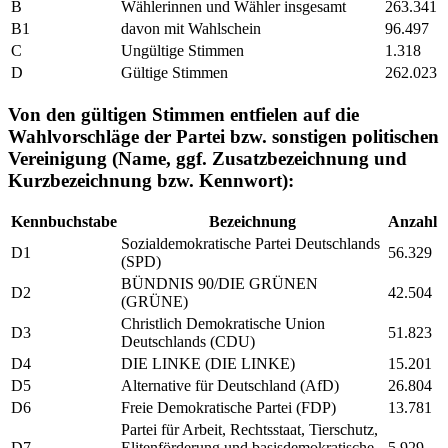
B
Wählerinnen und Wähler insgesamt
263.341
B1
davon mit Wahlschein
96.497
C
Ungültige Stimmen
1.318
D
Gültige Stimmen
262.023
Von den gültigen Stimmen entfielen auf die
Wahlvorschläge der Partei bzw. sonstigen politischen
Vereinigung (Name, ggf. Zusatzbezeichnung und
Kurzbezeichnung bzw. Kennwort):
Kennbuchstabe
Bezeichnung
Anzahl
Sozialdemokratische Partei Deutschlands
D1
56.329
(SPD)
BÜNDNIS 90/DIE GRÜNEN
D2
42.504
(GRÜNE)
Christlich Demokratische Union
D3
51.823
Deutschlands (CDU)
D4
DIE LINKE (DIE LINKE)
15.201
D5
Alternative für Deutschland (AfD)
26.804
D6
Freie Demokratische Partei (FDP)
13.781
Partei für Arbeit, Rechtsstaat, Tierschutz,
D7
Elitenförderung und basisdemokratische
5.929