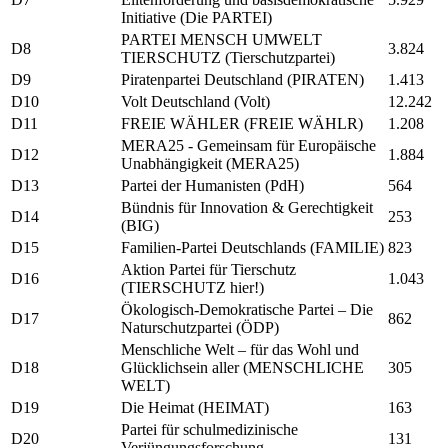
Initiative (Die PARTEI)
PARTEI MENSCH UMWELT
D8
3.824
TIERSCHUTZ (Tierschutzpartei)
D9
Piratenpartei Deutschland (PIRATEN)
1.413
D10
Volt Deutschland (Volt)
12.242
D11
FREIE WÄHLER (FREIE WÄHLR)
1.208
MERA25 - Gemeinsam für Europäische
D12
1.884
Unabhängigkeit (MERA25)
D13
Partei der Humanisten (PdH)
564
Bündnis für Innovation & Gerechtigkeit
D14
253
(BIG)
D15
Familien-Partei Deutschlands (FAMILIE)
823
Aktion Partei für Tierschutz
D16
1.043
(TIERSCHUTZ hier!)
Ökologisch-Demokratische Partei – Die
D17
862
Naturschutzpartei (ÖDP)
Menschliche Welt – für das Wohl und
D18
Glücklichsein aller (MENSCHLICHE
305
WELT)
D19
Die Heimat (HEIMAT)
163
Partei für schulmedizinische
D20
131
Verjüngungsforschung