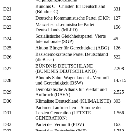
Bündnis C - Christen für Deutschland
D21
331
(Bündnis C)
D22
Deutsche Kommunistische Partei (DKP)
127
Marxistisch-Leninistische Partei
D23
156
Deutschlands (MLPD)
Sozialistische Gleichheitspartei, Vierte
D24
45
Internationale (SGP)
D25
Aktion Bürger für Gerechtigkeit (ABG)
126
Basisdemokratische Partei Deutschland
D26
522
(dieBasis)
BÜNDNIS DEUTSCHLAND
D27
2.208
(BÜNDNIS DEUTSCHLAND)
Bündnis Sahra Wagenknecht - Vernunft
D28
14.715
und Gerechtigkeit (BSW)
Demokratische Allianz für Vielfalt und
D29
2.525
Aufbruch (DAVA)
D30
Klimaliste Deutschland (KLIMALISTE)
303
Parlament aufmischen – Stimme der
D31
Letzten Generation (LETZTE
1.566
GENERATION)
D32
Partei der Vernunft (PDV)
163
D33
Partei des Fortschritts (PdF)
1.759