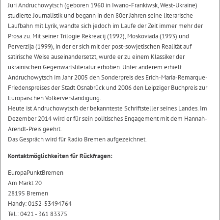
Juri Andruchowytsch (geboren 1960 in Iwano-Frankiwsk, West-Ukraine)
studierte Journalistik und begann in den 80er Jahren seine literarische
Laufbahn mit Lyrik, wandte sich jedoch im Laufe der Zeit immer mehr der
Prosa zu. Mit seiner Trilogie Rekreacij (1992), Moskoviada (1993) und
Perverzija (1999), in der er sich mit der post-sowjetischen Realität auf
satirische Weise auseinandersetzt, wurde er zu einem Klassiker der
ukrainischen Gegenwartsliteratur erhoben. Unter anderem erhielt
Andruchowytsch im Jahr 2005 den Sonderpreis des Erich-Maria-Remarque-
Friedenspreises der Stadt Osnabrück und 2006 den Leipziger Buchpreis zur
Europäischen Völkerverständigung.
Heute ist Andruchowytsch der bekannteste Schriftsteller seines Landes. Im
Dezember 2014 wird er für sein politisches Engagement mit dem Hannah-
Arendt-Preis geehrt.
Das Gespräch wird für Radio Bremen aufgezeichnet.
Kontaktmöglichkeiten für Rückfragen:
EuropaPunktBremen
Am Markt 20
28195 Bremen
Handy: 0152-53494764
Tel.: 0421 - 361 83375