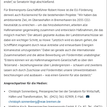
endet", so Senatorin Vogt abschließend.
Für Bremenports-Geschäftsführer Robert Howe ist die EU-Förderung
derweil auch Rückenwind für die bestehenden Projekte: "Wir haben das
ambitionierte Ziel, im Überseehafen in Bremerhaven bis 2035 CO2-
Neutralität zu erreichen – um das hinzubekommen, arbeiten alle
Hafenanrainer gegenwärtig zusammen und entwickeln Maßnahmen, die das
möglich machen." Der aktuell geplante Ausbau der Landstromanschlüsse sei
dabei ein wichtiger Schritt, so Howe: "Letztlich wird es darum gehen, die
Schifffahrt insgesamt durch neue Antriebe und erneuerbare Energien
klimaneutral umzugestalten." Dabei sei gerade auch die internationale
Zusammenarbeit und die aktive Bewerbung um Fördermittel unabdingbar:
"Erstens können wir als Hafenmanagement-Gesellschaft so über den
Tellerrand – beziehungsweise über Ländergrenzen – schauen und zweitens
lassen sich durch Zuschüsse und Fördermittel unsere Umweltinitiativen
beschleunigen und ausbauen – was einen Gewinn für alle darstellt."
Ansprechpartner für die Medien:
Christoph Sonnenberg, Pressesprecher bei der Senatorin für Wirtschaft,
Häfen und Transformation, Tel.: (0421) 361-82909, E-Mail:
christoph.sonnenberg@wae.bremen.de
Matthias Koch, Pressesprecher bremenports GmbH & Co. KG, Tel.: (0471)