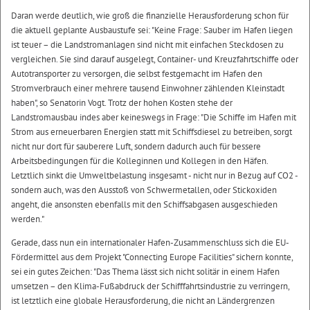
Daran werde deutlich, wie groß die finanzielle Herausforderung schon für
die aktuell geplante Ausbaustufe sei: "Keine Frage: Sauber im Hafen liegen
ist teuer – die Landstromanlagen sind nicht mit einfachen Steckdosen zu
vergleichen. Sie sind darauf ausgelegt, Container- und Kreuzfahrtschiffe oder
Autotransporter zu versorgen, die selbst festgemacht im Hafen den
Stromverbrauch einer mehrere tausend Einwohner zählenden Kleinstadt
haben", so Senatorin Vogt. Trotz der hohen Kosten stehe der
Landstromausbau indes aber keineswegs in Frage: "Die Schiffe im Hafen mit
Strom aus erneuerbaren Energien statt mit Schiffsdiesel zu betreiben, sorgt
nicht nur dort für sauberere Luft, sondern dadurch auch für bessere
Arbeitsbedingungen für die Kolleginnen und Kollegen in den Häfen.
Letztlich sinkt die Umweltbelastung insgesamt - nicht nur in Bezug auf CO2 -
sondern auch, was den Ausstoß von Schwermetallen, oder Stickoxiden
angeht, die ansonsten ebenfalls mit den Schiffsabgasen ausgeschieden
werden."
Gerade, dass nun ein internationaler Hafen-Zusammenschluss sich die EU-
Fördermittel aus dem Projekt "Connecting Europe Facilities" sichern konnte,
sei ein gutes Zeichen: "Das Thema lässt sich nicht solitär in einem Hafen
umsetzen – den Klima-Fußabdruck der Schifffahrtsindustrie zu verringern,
ist letztlich eine globale Herausforderung, die nicht an Ländergrenzen