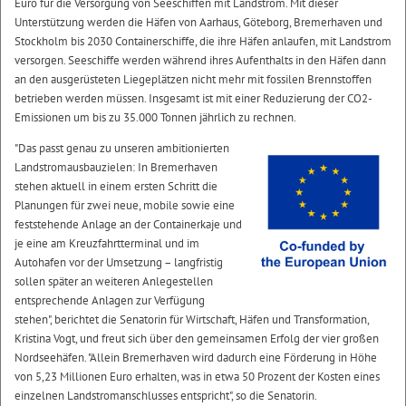
Euro für die Versorgung von Seeschiffen mit Landstrom. Mit dieser
Unterstützung werden die Häfen von Aarhaus, Göteborg, Bremerhaven und
Stockholm bis 2030 Containerschiffe, die ihre Häfen anlaufen, mit Landstrom
versorgen. Seeschiffe werden während ihres Aufenthalts in den Häfen dann
an den ausgerüsteten Liegeplätzen nicht mehr mit fossilen Brennstoffen
betrieben werden müssen. Insgesamt ist mit einer Reduzierung der CO2-
Emissionen um bis zu 35.000 Tonnen jährlich zu rechnen.
"Das passt genau zu unseren ambitionierten
Landstromausbauzielen: In Bremerhaven
stehen aktuell in einem ersten Schritt die
Planungen für zwei neue, mobile sowie eine
feststehende Anlage an der Containerkaje und
je eine am Kreuzfahrtterminal und im
Autohafen vor der Umsetzung – langfristig
sollen später an weiteren Anlegestellen
entsprechende Anlagen zur Verfügung
stehen", berichtet die Senatorin für Wirtschaft, Häfen und Transformation,
Kristina Vogt, und freut sich über den gemeinsamen Erfolg der vier großen
Nordseehäfen. "Allein Bremerhaven wird dadurch eine Förderung in Höhe
von 5,23 Millionen Euro erhalten, was in etwa 50 Prozent der Kosten eines
einzelnen Landstromanschlusses entspricht", so die Senatorin.