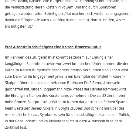
Unterstützung danken. Wie Bürgermeister Dr. Henning Scherf erklärte, soll
die Veranstaltung, deren Kosten in vollem Umfang durch Sponsoren
getragen werden, allen Beteiligten „Mut machen, sich weiter zu engagieren,
damit die Bürgerhilfe auch zukünftig in der Lage ist, dort zu helfen, wo es
am nötigsten ist.“
Prof. Altenstein schuf eigens eine Kaisen-Bronzeskulptur
Im Rahmen des „Bürgermahls“ kommt es zudem zur Ehrung einer
langjährigen Sammlerin sowie von zwei bremischen Unternehmen, die der
Wilhelm Kaisen Bürgerhilfe besonders intensiv verbunden sind. Ihnen wird
zum Dank für ihr Engagement jeweils ein Exemplar der Wilhelm Kaisen-
Skulptur überreicht, die der bekannte Bildhauer Prof. Bernd Altenstein
geschaffen hat. Jürgen Roggemann, Vize-Präses der Handelskammer, wird
die Ehrung im Namen des Kuratoriums vornehmen. Die ca. 32 Zentimeter
hohe Bronze-Skulptur stellt Wilhelm Kaisen dar, gestützt auf einen Spaten
beim Bestellen seines Ackers in Borgfeld. „Dies Bild scheint mir über das
Anekdotische hinaus Symbol zu sein für den tatkräftigen Mann in der Politik,
in der Gesellschaft und im Privatleben“, stellt dazu Altenstein in seinem
Zertifikat fest.