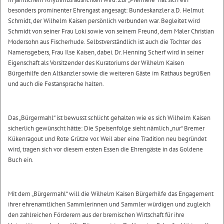
besonders prominenter Ehrengast angesagt: Bundeskanzler a.D. Helmut
Schmidt, der Wilhelm Kaisen persönlich verbunden war. Begleitet wird
Schmidt von seiner Frau Loki sowie von seinem Freund, dem Maler Christian
Modersohn aus Fischerhude. Selbstverständlich ist auch die Tochter des
Namensgebers, Frau Ilse Kaisen, dabei. Dr. Henning Scherf wird in seiner
Eigenschaft als Vorsitzender des Kuratoriums der Wilhelm Kaisen
Bürgerhilfe den Altkanzler sowie die weiteren Gäste im Rathaus begrüßen
und auch die Festansprache halten.
Das „Bürgermahl“ ist bewusst schlicht gehalten wie es sich Wilhelm Kaisen
sicherlich gewünscht hätte: Die Speisenfolge sieht nämlich „nur“ Bremer
Kükenragout und Rote Grütze vor. Weil aber eine Tradition neu begründet
wird, tragen sich vor diesem ersten Essen die Ehrengäste in das Goldene
Buch ein.
Mit dem „Bürgermahl“ will die Wilhelm Kaisen Bürgerhilfe das Engagement
ihrer ehrenamtlichen Sammlerinnen und Sammler würdigen und zugleich
den zahlreichen Förderern aus der bremischen Wirtschaft für ihre