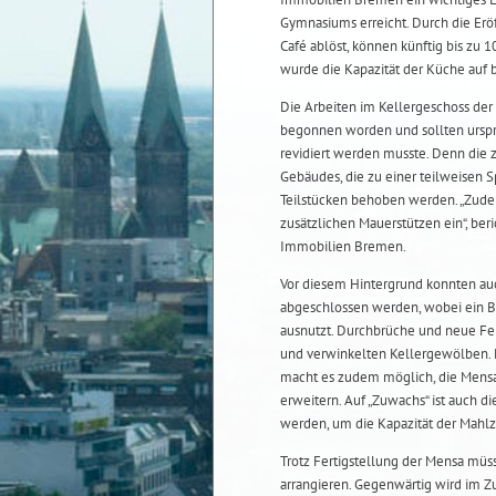
Gymnasiums erreicht. Durch die Eröf
Café ablöst, können künftig bis zu 
wurde die Kapazität der Küche auf 
Die Arbeiten im Kellergeschoss der
begonnen worden und sollten ursprün
revidiert werden musste. Denn die 
Gebäudes, die zu einer teilweisen S
Teilstücken behoben werden. „Zude
zusätzlichen Mauerstützen ein“, ber
Immobilien Bremen.
Vor diesem Hintergrund konnten auc
abgeschlossen werden, wobei ein B
ausnutzt. Durchbrüche und neue Fen
und verwinkelten Kellergewölben.
macht es zudem möglich, die Mensa 
erweitern. Auf „Zuwachs“ ist auch d
werden, um die Kapazität der Mahlz
Trotz Fertigstellung der Mensa müs
arrangieren. Gegenwärtig wird im Z