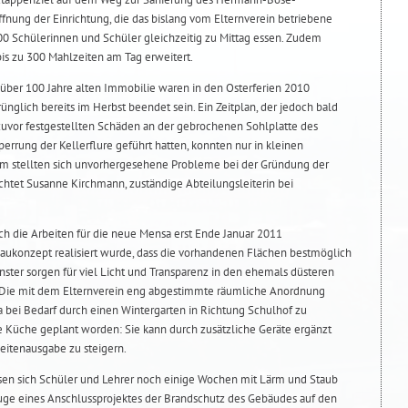
fnung der Einrichtung, die das bislang vom Elternverein betriebene
100 Schülerinnen und Schüler gleichzeitig zu Mittag essen. Zudem
bis zu 300 Mahlzeiten am Tag erweitert.
 über 100 Jahre alten Immobilie waren in den Osterferien 2010
glich bereits im Herbst beendet sein. Ein Zeitplan, der jedoch bald
zuvor festgestellten Schäden an der gebrochenen Sohlplatte des
perrung der Kellerflure geführt hatten, konnten nur in kleinen
m stellten sich unvorhergesehene Probleme bei der Gründung der
ichtet Susanne Kirchmann, zuständige Abteilungsleiterin bei
h die Arbeiten für die neue Mensa erst Ende Januar 2011
aukonzept realisiert wurde, dass die vorhandenen Flächen bestmöglich
ster sorgen für viel Licht und Transparenz in den ehemals düsteren
 Die mit dem Elternverein eng abgestimmte räumliche Anordnung
bei Bedarf durch einen Wintergarten in Richtung Schulhof zu
ie Küche geplant worden: Sie kann durch zusätzliche Geräte ergänzt
eitenausgabe zu steigern.
sen sich Schüler und Lehrer noch einige Wochen mit Lärm und Staub
uge eines Anschlussprojektes der Brandschutz des Gebäudes auf den