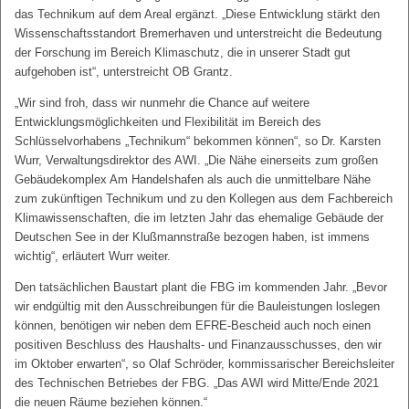
das Technikum auf dem Areal ergänzt. „Diese Entwicklung stärkt den
Wissenschaftsstandort Bremerhaven und unterstreicht die Bedeutung
der Forschung im Bereich Klimaschutz, die in unserer Stadt gut
aufgehoben ist“, unterstreicht OB Grantz.
„Wir sind froh, dass wir nunmehr die Chance auf weitere
Entwicklungsmöglichkeiten und Flexibilität im Bereich des
Schlüsselvorhabens „Technikum“ bekommen können“, so Dr. Karsten
Wurr, Verwaltungsdirektor des AWI. „Die Nähe einerseits zum großen
Gebäudekomplex Am Handelshafen als auch die unmittelbare Nähe
zum zukünftigen Technikum und zu den Kollegen aus dem Fachbereich
Klimawissenschaften, die im letzten Jahr das ehemalige Gebäude der
Deutschen See in der Klußmannstraße bezogen haben, ist immens
wichtig“, erläutert Wurr weiter.
Den tatsächlichen Baustart plant die FBG im kommenden Jahr. „Bevor
wir endgültig mit den Ausschreibungen für die Bauleistungen loslegen
können, benötigen wir neben dem EFRE-Bescheid auch noch einen
positiven Beschluss des Haushalts- und Finanzausschusses, den wir
im Oktober erwarten“, so Olaf Schröder, kommissarischer Bereichsleiter
des Technischen Betriebes der FBG. „Das AWI wird Mitte/Ende 2021
die neuen Räume beziehen können.“