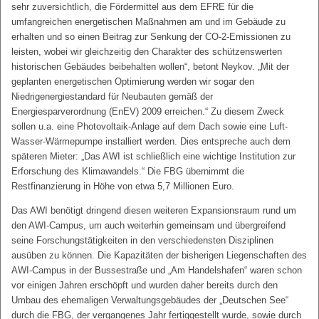
sehr zuversichtlich, die Fördermittel aus dem EFRE für die
umfangreichen energetischen Maßnahmen am und im Gebäude zu
erhalten und so einen Beitrag zur Senkung der CO-2-Emissionen zu
leisten, wobei wir gleichzeitig den Charakter des schützenswerten
historischen Gebäudes beibehalten wollen“, betont Neykov. „Mit der
geplanten energetischen Optimierung werden wir sogar den
Niedrigenergiestandard für Neubauten gemäß der
Energiesparverordnung (EnEV) 2009 erreichen.“ Zu diesem Zweck
sollen u.a. eine Photovoltaik-Anlage auf dem Dach sowie eine Luft-
Wasser-Wärmepumpe installiert werden. Dies entspreche auch dem
späteren Mieter: „Das AWI ist schließlich eine wichtige Institution zur
Erforschung des Klimawandels.“ Die FBG übernimmt die
Restfinanzierung in Höhe von etwa 5,7 Millionen Euro.
Das AWI benötigt dringend diesen weiteren Expansionsraum rund um
den AWI-Campus, um auch weiterhin gemeinsam und übergreifend
seine Forschungstätigkeiten in den verschiedensten Disziplinen
ausüben zu können. Die Kapazitäten der bisherigen Liegenschaften des
AWI-Campus in der Bussestraße und „Am Handelshafen“ waren schon
vor einigen Jahren erschöpft und wurden daher bereits durch den
Umbau des ehemaligen Verwaltungsgebäudes der „Deutschen See“
durch die FBG, der vergangenes Jahr fertiggestellt wurde, sowie durch