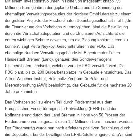
Mit einem Investitionsvolumen in Höhe von insgesamt knapp 7,5
Millionen Euro gehören der geplante Umbau und die Sanierung des
ehemaligen Verwaltungsgebäudes der Nordsee GmbH derzeit zu einem
der größten Projekte der Fischereihafen-Betriebsgesellschaft mbH. „Um
die Finanzierung des Vorhabens zu ermöglichen, sind die Bewilligung
durch die Wirtschaftsdeputation und durch unseren Aufsichtsrat die
ersten wichtigen Schritte gewesen, um die Planung konkretisieren zu
können“, sagt Petra Neykov, Geschäftsführerin der FBG. Das
ehemalige Nordsee-Verwaltungsgebäude ist Eigentum der Freien
Hansestadt Bremen (Land), genauer: des Sondervermögens
Fischereihafen Landseite, welches von der FBG verwaltet wird. Die
FBG plant, bis zu 200 Büroarbeitsplätze im Gebäude einzurichten. Das
Alfred-Wegener-Institut, Helmholtz-Zentrum für Polar- und
Meeresforschung (AWI) beabsichtigt, das Gebäude für die nächsten 20
Jahre anzumieten.
Das Vorhaben soll zu einem Teil durch Fördermittel aus dem
Europäischen Fonds für regionale Entwicklung (EFRE) und der
Kofinanzierung durch das Land Bremen in Höhe von 50 Prozent der
Fördersumme von insgesamt circa 1,8 Millionen Euro finanziert werden.
Der Förderantrag wurde nun nach erfolgtem positiven Beschluss durch
die Deputation, bei der bewilligenden EFRE-Stelle eingereicht. „Wir sind