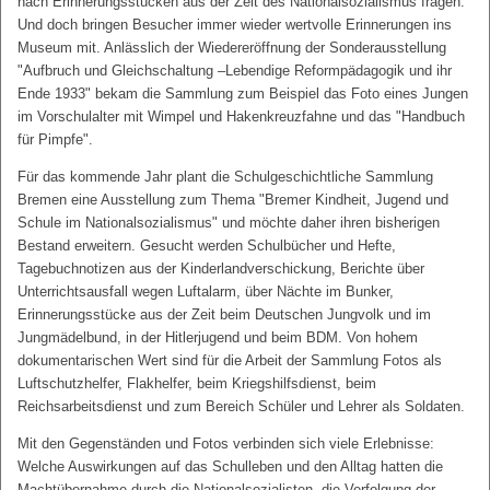
nach Erinnerungsstücken aus der Zeit des Nationalsozialismus fragen.
Und doch bringen Besucher immer wieder wertvolle Erinnerungen ins
Museum mit. Anlässlich der Wiedereröffnung der Sonderausstellung
"Aufbruch und Gleichschaltung –Lebendige Reformpädagogik und ihr
Ende 1933" bekam die Sammlung zum Beispiel das Foto eines Jungen
im Vorschulalter mit Wimpel und Hakenkreuzfahne und das "Handbuch
für Pimpfe".
Für das kommende Jahr plant die Schulgeschichtliche Sammlung
Bremen eine Ausstellung zum Thema "Bremer Kindheit, Jugend und
Schule im Nationalsozialismus" und möchte daher ihren bisherigen
Bestand erweitern. Gesucht werden Schulbücher und Hefte,
Tagebuchnotizen aus der Kinderlandverschickung, Berichte über
Unterrichtsausfall wegen Luftalarm, über Nächte im Bunker,
Erinnerungsstücke aus der Zeit beim Deutschen Jungvolk und im
Jungmädelbund, in der Hitlerjugend und beim BDM. Von hohem
dokumentarischen Wert sind für die Arbeit der Sammlung Fotos als
Luftschutzhelfer, Flakhelfer, beim Kriegshilfsdienst, beim
Reichsarbeitsdienst und zum Bereich Schüler und Lehrer als Soldaten.
Mit den Gegenständen und Fotos verbinden sich viele Erlebnisse:
Welche Auswirkungen auf das Schulleben und den Alltag hatten die
Machtübernahme durch die Nationalsozialisten, die Verfolgung der