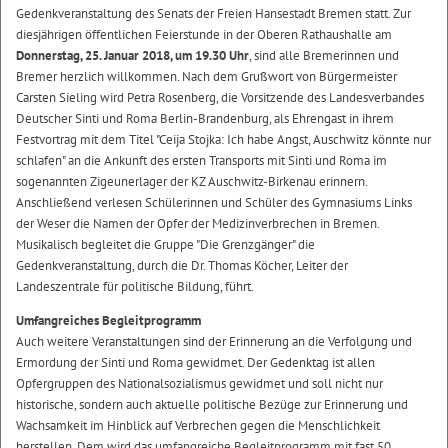
Gedenkveranstaltung des Senats der Freien Hansestadt Bremen statt. Zur
diesjährigen öffentlichen Feierstunde in der Oberen Rathaushalle am
Donnerstag, 25. Januar 2018, um 19.30 Uhr
, sind alle Bremerinnen und
Bremer herzlich willkommen. Nach dem Grußwort von Bürgermeister
Carsten Sieling wird Petra Rosenberg, die Vorsitzende des Landesverbandes
Deutscher Sinti und Roma Berlin-Brandenburg, als Ehrengast in ihrem
Festvortrag mit dem Titel "Ceija Stojka: Ich habe Angst, Auschwitz könnte nur
schlafen" an die Ankunft des ersten Transports mit Sinti und Roma im
sogenannten Zigeunerlager der KZ Auschwitz-Birkenau erinnern.
Anschließend verlesen Schülerinnen und Schüler des Gymnasiums Links
der Weser die Namen der Opfer der Medizinverbrechen in Bremen.
Musikalisch begleitet die Gruppe "Die Grenzgänger" die
Gedenkveranstaltung, durch die Dr. Thomas Köcher, Leiter der
Landeszentrale für politische Bildung, führt.
Umfangreiches Begleitprogramm
Auch weitere Veranstaltungen sind der Erinnerung an die Verfolgung und
Ermordung der Sinti und Roma gewidmet. Der Gedenktag ist allen
Opfergruppen des Nationalsozialismus gewidmet und soll nicht nur
historische, sondern auch aktuelle politische Bezüge zur Erinnerung und
Wachsamkeit im Hinblick auf Verbrechen gegen die Menschlichkeit
herstellen. Dem wird das umfangreiche Begleitprogramm mit fast 50