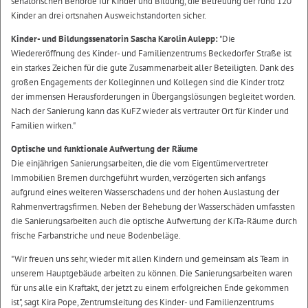
senatorischen Behörde für Kinder und Bildung, die Betreuung der rund 120
Kinder an drei ortsnahen Ausweichstandorten sicher.
Kinder- und Bildungssenatorin Sascha Karolin Aulepp:
"Die
Wiedereröffnung des Kinder- und Familienzentrums Beckedorfer Straße ist
ein starkes Zeichen für die gute Zusammenarbeit aller Beteiligten. Dank des
großen Engagements der Kolleginnen und Kollegen sind die Kinder trotz
der immensen Herausforderungen in Übergangslösungen begleitet worden.
Nach der Sanierung kann das KuFZ wieder als vertrauter Ort für Kinder und
Familien wirken."
Optische und funktionale Aufwertung der Räume
Die einjährigen Sanierungsarbeiten, die die vom Eigentümervertreter
Immobilien Bremen durchgeführt wurden, verzögerten sich anfangs
aufgrund eines weiteren Wasserschadens und der hohen Auslastung der
Rahmenvertragsfirmen. Neben der Behebung der Wasserschäden umfassten
die Sanierungsarbeiten auch die optische Aufwertung der KiTa-Räume durch
frische Farbanstriche und neue Bodenbeläge.
"Wir freuen uns sehr, wieder mit allen Kindern und gemeinsam als Team in
unserem Hauptgebäude arbeiten zu können. Die Sanierungsarbeiten waren
für uns alle ein Kraftakt, der jetzt zu einem erfolgreichen Ende gekommen
ist", sagt Kira Pope, Zentrumsleitung des Kinder- und Familienzentrums