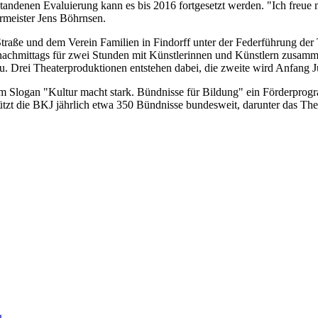
tandenen Evaluierung kann es bis 2016 fortgesetzt werden. "Ich freue mi
rmeister Jens Böhrnsen.
aße und dem Verein Familien in Findorff unter der Federführung der 
e nachmittags für zwei Stunden mit Künstlerinnen und Künstlern zusamm
u. Drei Theaterproduktionen entstehen dabei, die zweite wird Anfang J
m Slogan "Kultur macht stark. Bündnisse für Bildung" ein Förderprog
tzt die BKJ jährlich etwa 350 Bündnisse bundesweit, darunter das Thea
g