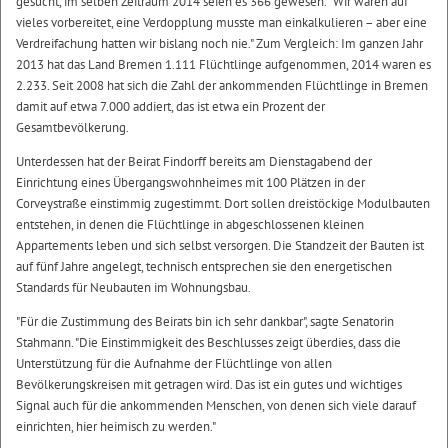
gesucht, im selben Zeitraum 2014 seien es 366 gewesen. "Wir waren auf
vieles vorbereitet, eine Verdopplung musste man einkalkulieren – aber eine
Verdreifachung hatten wir bislang noch nie." Zum Vergleich: Im ganzen Jahr
2013 hat das Land Bremen 1.111 Flüchtlinge aufgenommen, 2014 waren es
2.233. Seit 2008 hat sich die Zahl der ankommenden Flüchtlinge in Bremen
damit auf etwa 7.000 addiert, das ist etwa ein Prozent der
Gesamtbevölkerung.
Unterdessen hat der Beirat Findorff bereits am Dienstagabend der
Einrichtung eines Übergangswohnheimes mit 100 Plätzen in der
Corveystraße einstimmig zugestimmt. Dort sollen dreistöckige Modulbauten
entstehen, in denen die Flüchtlinge in abgeschlossenen kleinen
Appartements leben und sich selbst versorgen. Die Standzeit der Bauten ist
auf fünf Jahre angelegt, technisch entsprechen sie den energetischen
Standards für Neubauten im Wohnungsbau.
"Für die Zustimmung des Beirats bin ich sehr dankbar", sagte Senatorin
Stahmann. "Die Einstimmigkeit des Beschlusses zeigt überdies, dass die
Unterstützung für die Aufnahme der Flüchtlinge von allen
Bevölkerungskreisen mit getragen wird. Das ist ein gutes und wichtiges
Signal auch für die ankommenden Menschen, von denen sich viele darauf
einrichten, hier heimisch zu werden."