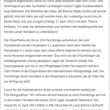
dringend angewiesen, wenn wir nicht Zelte aufbauen oder den Schul- und
Vereinssport aus den Turnhallen verdrängen wollen", sagte Sozialsenatorin
Anja Stahmann. Der Betreiber der Halle, die Bremer Bäder GmbH, hat bereits
geklärt, dass die Halle genutzt werden kann, der zuständige Ausschuss im
Beirat Walle will sich morgen (Freitag, 17. April 2015) mit dem Thema
befassen. "Ich bitte die Vertreterinnen und Vertreter der Stadtteilpolitik von
Herzen, unser Vorhaben zu unterstützen."
Die Eislaufhalle soll bis zu 150 Flüchtlinge aufnehmen, die zum
Monatsende aus der Messehalle 4.1 ausziehen. Nach dem Vorbild der
Messehalle 4.1 sollen dazu nach oben offene Kabinen für jeweils vier bis
sechs Personen eingerichtet werden. "Das wird von den Flüchtlingen als
vorübergehende Lösung akzeptiert", sagte die Senatorin weiter. Die
Nutzungsdauer soll bis zu den Pfingsttagen Ende Mai begrenzt werden.
Dann finden in der Eissporthalle die Internationalen Rollsporttage statt. Die
Flüchtlinge sollen bis dahin in die Messehalle 6 umziehen, die ab Mitte Mai
zur Verfügung steht.
Grund für die Notmaßnahme ist der erneute unerwartete Anstieg der
Flüchtlingszahlen. "Wir nehmen derzeit dreimal so viele Flüchtlinge auf wie
in den ersten Monaten des Jahres 2014", sagte Senatorin Stahmann. Von
Januar bis 15. April 2015 hätten 1.096 Menschen im Land Bremen Zuflucht