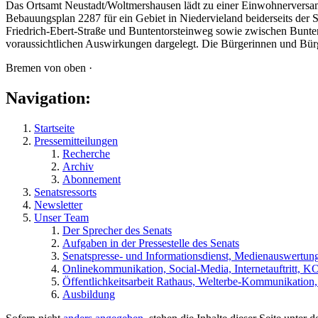
Das Ortsamt Neustadt/Woltmershausen lädt zu einer Einwohnerversamm
Bebauungsplan 2287 für ein Gebiet in Niedervieland beiderseits der
Friedrich-Ebert-Straße und Buntentorsteinweg sowie zwischen Bunte
voraussichtlichen Auswirkungen dargelegt. Die Bürgerinnen und Bür
Bremen von oben ·
Navigation:
Startseite
Pressemitteilungen
Recherche
Archiv
Abonnement
Senatsressorts
Newsletter
Unser Team
Der Sprecher des Senats
Aufgaben in der Pressestelle des Senats
Senatspresse- und Informationsdienst, Medienauswertun
Onlinekommunikation, Social-Media, Internetauftritt, 
Öffentlichkeitsarbeit Rathaus, Welterbe-Kommunikation
Ausbildung