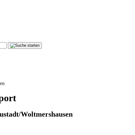
sen
port
ustadt/Woltmershausen