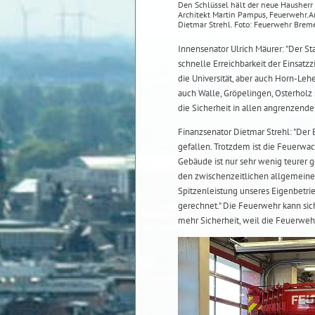
Den Schlüssel hält der neue Hausherr i
Architekt Martin Pampus, Feuerwehr.Am
Dietmar Strehl. Foto: Feuerwehr Brem
Innensenator Ulrich Mäurer: "Der 
schnelle Erreichbarkeit der Einsatz
die Universität, aber auch Horn-Le
auch Walle, Gröpelingen, Osterholz
die Sicherheit in allen angrenzenden
Finanzsenator Dietmar Strehl: "Der
gefallen. Trotzdem ist die Feuerwac
Gebäude ist nur sehr wenig teurer g
den zwischenzeitlichen allgemeine
Spitzenleistung unseres Eigenbetr
gerechnet." Die Feuerwehr kann sic
mehr Sicherheit, weil die Feuerwehr