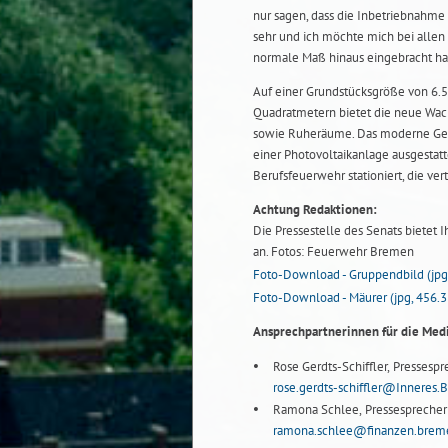
nur sagen, dass die Inbetriebnahme 
sehr und ich möchte mich bei allen
normale Maß hinaus eingebracht ha
Auf einer Grundstücksgröße von 6.
Quadratmetern bietet die neue Wac
sowie Ruheräume. Das moderne Gebä
einer Photovoltaikanlage ausgestatt
Berufsfeuerwehr stationiert, die ve
Achtung Redaktionen:
Die Pressestelle des Senats bietet I
an. Fotos: Feuerwehr Bremen
Foto-Download - Gruppendbild
(jp
Foto-Download - Mäurer
(jpg, 456.
Ansprechpartnerinnen für die Med
Rose Gerdts-Schiffler, Pressespr
rose.gerdts-schiffler@Inneres
Ramona Schlee, Pressesprecheri
ramona.schlee@finanzen.brem