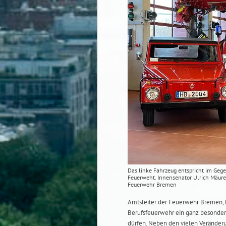
Das linke Fahrzeug entspricht im Geg
Feuerweht. Innensenator Ulrich Mäure
Feuerwehr Bremen
Amtsleiter der Feuerwehr Bremen, P
Berufsfeuerwehr ein ganz besonde
dürfen. Neben den vielen Veränderu