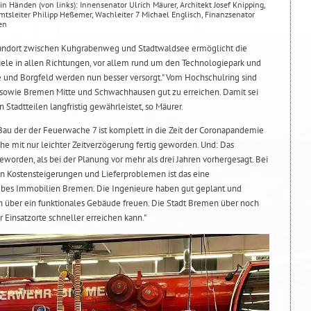
n Händen (von links): Innensenator Ulrich Mäurer, Architekt Josef Knipping,
tsleiter Philipp Heßemer, Wachleiter 7 Michael Englisch, Finanzsenator
en
Standort zwischen Kuhgrabenweg und Stadtwaldsee ermöglicht die
ziele in allen Richtungen, vor allem rund um den Technologiepark und
he und Borgfeld werden nun besser versorgt." Vom Hochschulring sind
 sowie Bremen Mitte und Schwachhausen gut zu erreichen. Damit sei
 Stadtteilen langfristig gewährleistet, so Mäurer.
 Bau der der Feuerwache 7 ist komplett in die Zeit der Coronapandemie
he mit nur leichter Zeitverzögerung fertig geworden. Und: Das
eworden, als bei der Planung vor mehr als drei Jahren vorhergesagt. Bei
n Kostensteigerungen und Lieferproblemen ist das eine
iebes Immobilien Bremen. Die Ingenieure haben gut geplant und
h über ein funktionales Gebäude freuen. Die Stadt Bremen über noch
 Einsatzorte schneller erreichen kann."