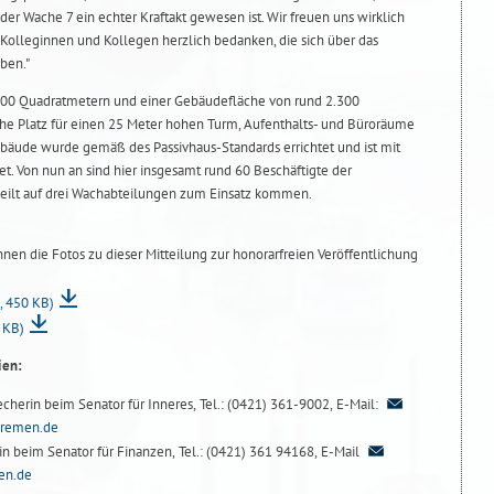
der Wache 7 ein echter Kraftakt gewesen ist. Wir freuen uns wirklich
 Kolleginnen und Kollegen herzlich bedanken, die sich über das
ben."
500 Quadratmetern und einer Gebäudefläche von rund 2.300
he Platz für einen 25 Meter hohen Turm, Aufenthalts- und Büroräume
ude wurde gemäß des Passivhaus-Standards errichtet und ist mit
et. Von nun an sind hier insgesamt rund 60 Beschäftigte der
rteilt auf drei Wachabteilungen zum Einsatz kommen.
hnen die Fotos zu dieser Mitteilung zur honorarfreien Veröffentlichung
g, 450 KB)
3 KB)
ien:
echerin beim Senator für Inneres, Tel.: (0421) 361-9002, E-Mail:
.Bremen.de
n beim Senator für Finanzen, Tel.: (0421) 361 94168, E-Mail
en.de