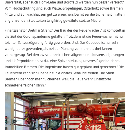
Universität, aber auch Horn-Lehe und Borgfeld werden nun besser versorgt."
Vom Hochschulring sind auch Walle, Gröpelingen, Osterholz sowie Bremen
Mitte und Schwachhausen gut zu erreichen. Damit sei die Sicherheit in allen
angrenzenden Stadtteilen langfristig gewährleistet, so Mäurer.
Finanzsenator Dietmar Strehl: "Der Bau der der Feuerwache 7 ist komplett in
die Zeit der Coronapandemie gefallen. Trotzdem ist die Feuerwache mit nur
leichter Zeitverzögerung fertig geworden. Und: Das Gebäude ist nur sehr
wenig teurer geworden, als bei der Planung vor mehr als drei Jahren
vorhergesagt. Bei den zwischenzeitlichen allgemeinen Kostensteigerungen
und Lieferproblemen ist das eine Spitzenleistung unseres Eigenbetriebes
Immobilien Bremen. Die Ingenieure haben gut geplant und gerechnet." Die
Feuerwehr kann sich über ein funktionales Gebäude freuen. Die Stadt
Bremen über noch mehr Sicherheit, weil die Feuerwehr Einsatzorte
schneller erreichen kann."