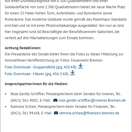
Auf einer Grundstücksgröße von 6.500 Quadratmetern und einer
Gebäudefläche von rund 2.300 Quadratmetern bietet die neue Wache Platz
für einen 25 Meter hohen Turm, Aufenthalts- und Büroräume sowie
Ruheräume. Das moderne Gebäude wurde gemäß des Passivhaus-Standards
errichtet und ist mit einer Photovoltaikanlage ausgestattet. Von nun an sind
hier insgesamt rund 60 Beschäftigte der Berufsfeuerwehr stationiert, die
verteilt auf drei Wachabteilungen zum Einsatz kommen.
Achtung Redaktionen:
Die Pressestelle des Senats bietet Ihnen die Fotos zu dieser Mitteilung zur
honorarfreien Veröffentlichung an. Fotos: Feuerwehr Bremen
Foto-Download - Gruppendbild
(jpg, 450 KB)
Foto-Download - Mäurer
(jpg, 456.3 KB)
Ansprechpartnerinnen für die Medien:
Rose Gerdts-Schiffler, Pressesprecherin beim Senator für Inneres, Tel.:
(0421) 361-9002, E-Mail:
rose.gerdts-schiffler@Inneres.Bremen.de
Ramona Schlee, Pressesprecherin beim Senator für Finanzen, Tel.:
(0421) 361 94168, E-Mail
ramona.schlee@finanzen.bremen.de