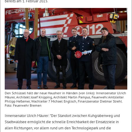
bereits am 1. Februar 2023.
Den Schlüssel hält der neue Hausherr in Händen (von links): Innensenator Ulrich
Mäurer, Architekt Josef Knipping, Architekt Martin Pampus, Feuerwehr.Amtsleiter
Philipp Heßemer, Wachleiter 7 Michael Englisch, Finanzsenator Dietmar Strehl.
Foto: Feuerwehr Bremen
Innensenator Ulrich Mäurer: "Der Standort zwischen Kuhgrabenweg und
Stadtwaldsee ermöglicht die schnelle Erreichbarkeit der Einsatzziele in
allen Richtungen, vor allem rund um den Technologiepark und die