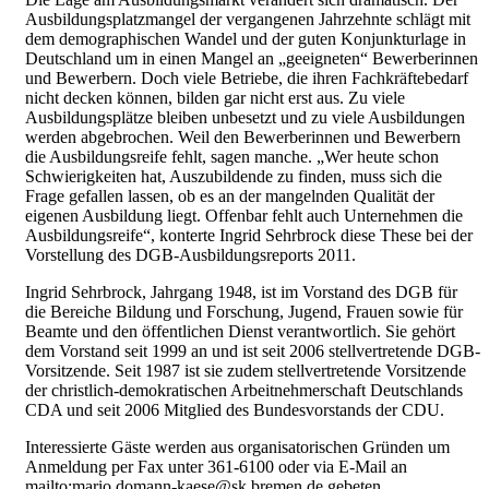
Ausbildungsplatzmangel der vergangenen Jahrzehnte schlägt mit
dem demographischen Wandel und der guten Konjunkturlage in
Deutschland um in einen Mangel an „geeigneten“ Bewerberinnen
und Bewerbern. Doch viele Betriebe, die ihren Fachkräftebedarf
nicht decken können, bilden gar nicht erst aus. Zu viele
Ausbildungsplätze bleiben unbesetzt und zu viele Ausbildungen
werden abgebrochen. Weil den Bewerberinnen und Bewerbern
die Ausbildungsreife fehlt, sagen manche. „Wer heute schon
Schwierigkeiten hat, Auszubildende zu finden, muss sich die
Frage gefallen lassen, ob es an der mangelnden Qualität der
eigenen Ausbildung liegt. Offenbar fehlt auch Unternehmen die
Ausbildungsreife“, konterte Ingrid Sehrbrock diese These bei der
Vorstellung des DGB-Ausbildungsreports 2011.
Ingrid Sehrbrock, Jahrgang 1948, ist im Vorstand des DGB für
die Bereiche Bildung und Forschung, Jugend, Frauen sowie für
Beamte und den öffentlichen Dienst verantwortlich. Sie gehört
dem Vorstand seit 1999 an und ist seit 2006 stellvertretende DGB-
Vorsitzende. Seit 1987 ist sie zudem stellvertretende Vorsitzende
der christlich-demokratischen Arbeitnehmerschaft Deutschlands
CDA und seit 2006 Mitglied des Bundesvorstands der CDU.
Interessierte Gäste werden aus organisatorischen Gründen um
Anmeldung per Fax unter 361-6100 oder via E-Mail an
mailto:mario.domann-kaese@sk.bremen.de gebeten.