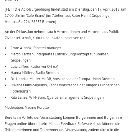
[FETT Die AdR-Bürgerdialog findet statt am Dienstag, den 17. April 2018, um
17.00 Uhr, im "Café Brand" (im "Atelierhaus Roter Hahn", Gröpelinger
Heerstraße 226, 28237 Bremen).
An der Diskussion nehmen auch Vertreterinnen und Vertreter aus Politik,
Zivilgesellschaft, Kultur und lokalen Initiativen teil:
Emre Altinöz, Stadtteilmanager
Martin Karsten, Integriertes Entwicklungskonzept für Bremen
Gröpelingen
Lutz Liffers, Kultur vor Ort e.V.
Hanna Möllers, Radio Bremen
Dr. Henrike Müller, MdBB, Vorsitzende der Europa-Union Bremen
Oskana Muhs-Sapelkin, Landesvorsitzende der Jungen Europäischen
Föderalisten
Rita Sänze, WiN-Büro, Quartiersmanagement Gröpelingen
Moderation: Nadine Portillo
Bereits im Vorfeld der Veranstaltung können Bürgerinnen und Bürger ihre
Fragen online übermitteln. Mit der Feedback-Software sli.do können die
Teilnehmerinnen und Teilnehmer der Veranstaltung zudem direkt in die