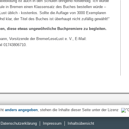
iebildung ist auch in den Schulen dringend notwendig. Ich würde
ule in Bremen einen Klassensatz des Buches bestellen würde –
Lust üblich - kostenlos. Sollte die Auflage von 3000 Exemplaren
nd klar, der Titel des Buches ist überhaupt nicht zufällig gewählt!“
aden, diese etwas ungewöhnliche Buchpremiere zu begleiten.
mann, Vorsitzende der BremerLeseLust e. V., E-Mail:
bil 01743806710.
cht
anders angegeben
, stehen die Inhalte dieser Seite unter der Lizenz
Datenschutzerklärung
Impressum
Inhaltsübersicht