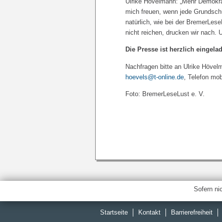
Ulrike Hövelmann: „Mehr Demokrat
mich freuen, wenn jede Grundsch
natürlich, wie bei der BremerLese
nicht reichen, drucken wir nach. U
Die Presse ist herzlich eingel
Nachfragen bitte an Ulrike Hövel
hoevels@t-online.de
, Telefon mo
Foto: BremerLeseLust e. V.
Sofern ni
Startseite
Kontakt
Barrierefreiheit