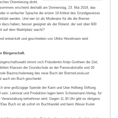
ischen Orientierung droht.
ommers erscheint deshalb am Donnerstag, 23. Mai 2019, das
inder in einfacher Sprache die ersten 19 Artikel des Grundgesetzes
klärt werden. Und wer ist als Moderator für die die Bremer
 dazu haben, besser geeignet als der Roland, der seit über 600
eit auf dem Marktplatz wacht?
 und entwickelt und geschrieben von Ulrike Hövelmann wird
r Bürgerschaft.
Bürgerschaftswahl nimmt sich Präsidentin Antje Grotheer die Zeit,
dritten Klassen der Grundschule an der Parsevalstraße und 20
Schule Baumschulenweg das neue Buch der BremerLeseLust
t auch ein Buch geschenkt.
ch eine großzügige Spende der Karin und Uwe Hollweg Stiftung.
sein. Lektorat und Produktion lagen beim Schünemann-Verlag, für
eranstaltung teilnehmen wird. Gegen 11.30 Uhr gibt es übrigens
!!!Das Buch ist ab sofort im Buchhandel und beim Weser Kurier