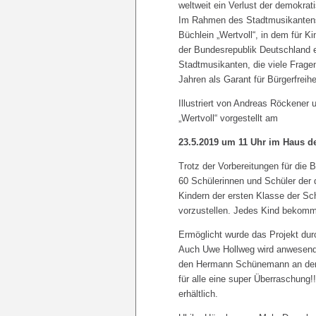
weltweit ein Verlust der demokrat
Im Rahmen des Stadtmusikantens
Büchlein „Wertvoll“, in dem für K
der Bundesrepublik Deutschland er
Stadtmusikanten, die viele Fragen
Jahren als Garant für Bürgerfreih
Illustriert von Andreas Röckener
„Wertvoll“ vorgestellt am
23.5.2019 um 11 Uhr im Haus de
Trotz der Vorbereitungen für die 
60 Schülerinnen und Schüler der 
Kindern der ersten Klasse der 
vorzustellen. Jedes Kind bekomm
Ermöglicht wurde das Projekt dur
Auch Uwe Hollweg wird anwesend 
den Hermann Schünemann an der V
für alle eine super Überraschung
erhältlich.