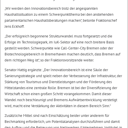
„Wir werden den Innovationsbereich trotz der angespannten
Haushaltssituation zu einem Schwerpunktthema bei den anstehenden
parlamentarischen Haushaltsberatungen machen“, betonte Fraktionschef
Jens Eckhoff.
„Der erfolgreich begonnene Strukturwandel muss fortgesetzt und die
Erfolge im Technologiepark, im IuK-Sektor auf eine noch breitere Basis
gestellt werden. Schwerpunkte wie Call-Center-City Bremen oder der
Biotechnologiebereich in Bremerhaven machen deutlich, dass Bremen auf
dem richtigen Weg ist“, so der Fraktionsvorsitzende weiter.
Senator Hattig ergänzte: „Der Innovationsbereich ist eine Säule der
Sanierungsstrategie und spielt neben der Verbesserung der Infrastruktur, der
Stärkung von Tourismus und Dienstleistungen und der Förderung des
Mittelstandes eine zentrale Rolle. Bremen ist bei der Diversifizierung der
Wirtschaft schon einen großen Schritt vorangekommen. Damit dieser
Wandel noch beschleunigt und Bremens Aufwärtsentwicklung verstetigt
wird, macht eine Verstärkung der Aktivitäten in diesem Bereich Sinn.“
Zusätzliche Mittel sind nach Einschätzung beider unter anderem für
Bechmarking erforderlich, um Potentialanalysen durchzuführen und damit
den Aufbau und die Betreuung von Netzwerken (Unternehmen, Institute) in