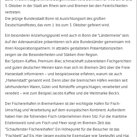
3. Oktober in der Stadt am Rhein sein und Bremen bei den Feierlichkeiten
vertreten.
Die jetzige Bundesstadt Bonn ist Ausrichtungsort des großen
Deutschlandfestes, das vom 1. bis zum 3. Oktober gefeiert wird.
Ein besonderer Anziehungspunkt wird auch in Bonn die "Ländermeile" sein.
Auf der Adenauerallee präsentieren sich alle Bundesländer gemeinsam mit
ihren Kooperationspartnern. In attraktiv gestalteten Präsentationszelten
zeigen sie die Besonderheiten und Stärken ihrer Region.
Bei Spitzen-Kaffee, Premium-Bier, schmackhaft zubereiteten Fischgerichten
und guten deutschen Weinen kann man sich im Bremen-Zelt über die Freie
Hansestadt informieren – und beispielsweise erfahren, warum sie auch
„Markenstadt“ genannt wird. Denn über die bremischen Häfen werden seit
Jahrhunderten Waren, Güter und Rohstoffe umgeschlagen, verarbeitet und
veredelt – wie zum Beispiel Jacobs Kaffee und die Weltmarke Beck’s.
Der Fischereihafen in Bremerhaven ist der wichtigste Hafen für Fisch-
Umschlag und Verarbeitung auf dem europäischen Kontinent. Außerdem
haben hier die führenden Fisch-Unternehmen ihren Sitz. Für die maritime
Erlebniswelt rund um Fisch und Meer sorgt im Bremen-Zelt das
"Schaufenster Fischereihafen". Ein Höhepunkt für die Besucher ist das
"Fischbett" auf Eis. Hier liegen exotische Exemplare wie Seeteufel und Hai,