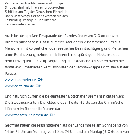
Kapitäne, leichte Matrosen und pfiffige
Smutjes sind mit ihren eindrucksvollen
Schiffen am Tag der Deutschen Einheit in
Bonn unterwegs. Gekonnt werden sie den
Festumzug umsegeln und über die
Ländermeile kreuzen.
Auch bei der großen Festparade der Bundesländer am 3. Oktober wird
Bremen präsent sein: Das Blaumeier-Atelier, ein Zusammenschluss aus
Menschen mit körperlicher oder seelischer Beeinträchtigung und Menschen
ohne Behinderung, nehmen mit ihrem hintergründigem Maskenspiel an
dem Umzug teil. Für "Zug-Begleitung" auf akustische Art sorgen dabei die
fantasievoll maskierten Percussionisten der Samba-Gruppe Confusao auf der
Parade.
www.blaumeier.de
www.confusao.de
Und natürlich dürfen die bekanntesten Botschafter Bremens nicht fehlen:
Die Stadtmusikanten. Die Akteure des Theater 62 stellen das Grimm’sche
Märchen im Bonner Hofgarten dar.
www.theater62bremen.de
Geöffnet haben die Präsentationen auf der Ländermeile am Sonnabend von
14 bis 22 Uhr, am Sonntag von 10 bis 24 Uhr und am Montag (3. Oktober) von