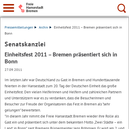
Suche:
Pressemitteilungen
Archiv
Einheitsfest 2011 – Bremen präsentiert sich in
Bonn
Senatskanzlei
Einheitsfest 2011 – Bremen präsentiert sich in
Bonn
27.09.2011
Im letzten Jahr war Deutschland zu Gast in Bremen und Hunderttausende
feierten in der Hansestadt zum 20. Tag der Deutschen Einheit das große
Einheitsfest. Den vielen Helferinnen und Helfern und zahlreichen Partnern
und Unterstützern war es zu verdanken, dass die Besucherinnen und
Besucher zur Freude der Organisatoren das Fest in Bremen als "sehr
gelungen" bewerteten.
"In diesem Jahr nimmt die Freie Hansestadt Bremen wieder ihre Rolle als
Gast ein und präsentiert sich unter dem bekannten Motto ‚Zwei Städte – ein
Land‘ in Bonn", sagt Bremens Bürgermeister Jens Böhrnsen. Er wird am 2. und