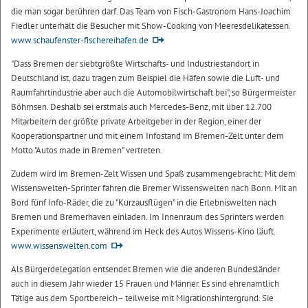
die man sogar berühren darf. Das Team von Fisch-Gastronom Hans-Joachim
Fiedler unterhält die Besucher mit Show-Cooking von Meeresdelikatessen.
www.schaufenster-fischereihafen.de
"Dass Bremen der siebtgrößte Wirtschafts- und Industriestandort in
Deutschland ist, dazu tragen zum Beispiel die Häfen sowie die Luft- und
Raumfahrtindustrie aber auch die Automobilwirtschaft bei", so Bürgermeister
Böhrnsen. Deshalb sei erstmals auch Mercedes-Benz, mit über 12.700
Mitarbeitern der größte private Arbeitgeber in der Region, einer der
Kooperationspartner und mit einem Infostand im Bremen-Zelt unter dem
Motto "Autos made in Bremen" vertreten.
Zudem wird im Bremen-Zelt Wissen und Spaß zusammengebracht: Mit dem
Wissenswelten-Sprinter fahren die Bremer Wissenswelten nach Bonn. Mit an
Bord fünf Info-Räder, die zu "Kurzausflügen" in die Erlebniswelten nach
Bremen und Bremerhaven einladen. Im Innenraum des Sprinters werden
Experimente erläutert, während im Heck des Autos Wissens-Kino läuft.
www.wissenswelten.com
Als Bürgerdelegation entsendet Bremen wie die anderen Bundesländer
auch in diesem Jahr wieder 15 Frauen und Männer. Es sind ehrenamtlich
Tätige aus dem Sportbereich– teilweise mit Migrationshintergrund. Sie