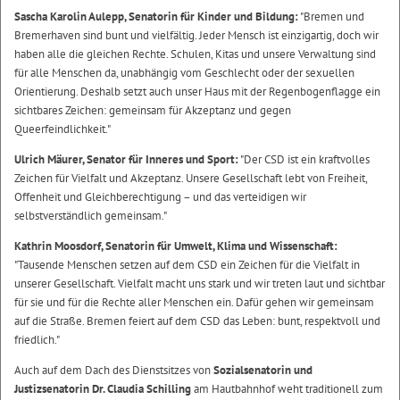
Sascha Karolin Aulepp, Senatorin für Kinder und Bildung:
"Bremen und
Bremerhaven sind bunt und vielfältig. Jeder Mensch ist einzigartig, doch wir
haben alle die gleichen Rechte. Schulen, Kitas und unsere Verwaltung sind
für alle Menschen da, unabhängig vom Geschlecht oder der sexuellen
Orientierung. Deshalb setzt auch unser Haus mit der Regenbogenflagge ein
sichtbares Zeichen: gemeinsam für Akzeptanz und gegen
Queerfeindlichkeit."
Ulrich Mäurer, Senator für Inneres und Sport:
"Der CSD ist ein kraftvolles
Zeichen für Vielfalt und Akzeptanz. Unsere Gesellschaft lebt von Freiheit,
Offenheit und Gleichberechtigung – und das verteidigen wir
selbstverständlich gemeinsam."
Kathrin Moosdorf, Senatorin für Umwelt, Klima und Wissenschaft:
"Tausende Menschen setzen auf dem CSD ein Zeichen für die Vielfalt in
unserer Gesellschaft. Vielfalt macht uns stark und wir treten laut und sichtbar
für sie und für die Rechte aller Menschen ein. Dafür gehen wir gemeinsam
auf die Straße. Bremen feiert auf dem CSD das Leben: bunt, respektvoll und
friedlich."
Auch auf dem Dach des Dienstsitzes von
Sozialsenatorin und
Justizsenatorin Dr. Claudia Schilling
am Hautbahnhof weht traditionell zum