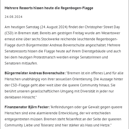
Mehrere Ressorts hissen heute die Regenbogen-Flagge
24.08.2024
Am heutigen Samstag (24. August 2024) findet der Christopher Street Day
(CSD) in Bremen statt. Bereits am gestrigen Freitag wurde am Wesertower
erneut eine über sechs Stockwerke reichende leuchtende Regenbogen-
Flagge durch Bürgermeister Andreas Bovenschulte angeschaltet. Mehrere
Senatsressorts hissen die Flagge heute auf ihrem Dienstgebäude und auch
bei dem heutigen Protestmarsch werden einige Senatorinnen und
Senatoren mitlaufen.
Bürgermeister Andreas Bovenschulte:
"Bremen ist ein offenes Land für alle
Menschen unabhängig von ihrer sexuellen Orientierung. Die Aussage hinter
der CSD-Flagge geht aber weit über die queere Community hinaus. Sie
berührt unseren gesellschaftlichen Umgang mit Diversität in jeder nur
denkbaren Hinsicht."
Finanzsenator Björn Fecker:
"Anfeindungen oder gar Gewalt gegen queere
Menschen sind eine alarmierende Entwicklung, der wir entschieden
entgegentreten müssen. Bremen steht felsenfest an der Seite der queeren
Community. Liebe und Toleranz sind hier stärker als Hass und Hetze."