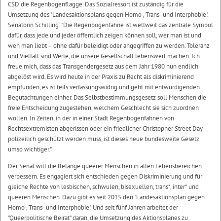
CSD die Regenbogenflagge. Das Sozialressort ist zuständig für die
Umsetzung des "Landesaktionsplans gegen Homo-, Trans- und Interphobie".
Senatorin Schilling: "Die Regenbogenfahne ist weltweit das zentrale Symbol
dafür, dass jede und jeder öffentlich zeigen können soll, wer man ist und
wen man liebt – ohne dafür beleidigt oder angegriffen zu werden. Toleranz
und Vielfalt sind Werte, die unsere Gesellschaft lebenswert machen. Ich
freue mich, dass das Transgendergesetz aus dem Jahr 1980 nun endlich
abgelöst wird. Es wird heute in der Praxis zu Recht als diskriminierend
empfunden, es ist teils verfassungswidrig und geht mit entwürdigenden
Begutachtungen einher. Das Selbstbestimmungsgesetz soll Menschen die
freie Entscheidung zugestehen, welchem Geschlecht sie sich zuordnen
wollen. In Zeiten, in der in einer Stadt Regenbogenfahnen von
Rechtsextremisten abgerissen oder ein friedlicher Christopher Street Day
polizeilich geschützt werden muss, ist dieses neue bundesweite Gesetz
umso wichtiger."
Der Senat will die Belange queerer Menschen in allen Lebensbereichen
verbessern. Es engagiert sich entschieden gegen Diskriminierung und für
gleiche Rechte von lesbischen, schwulen, bisexuellen, trans*, inter* und
queeren Menschen. Dazu gibt es seit 2015 den "Landesaktionsplan gegen
Homo-, Trans- und Interphobie". Und seit fünf Jahren arbeitet der
"Queerpolitische Beirat" daran, die Umsetzung des Aktionsplanes zu