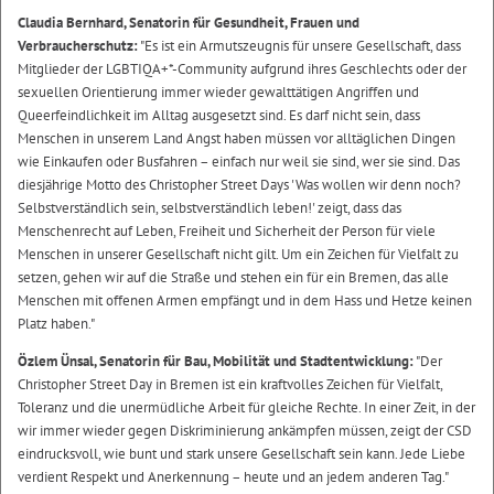
Claudia Bernhard, Senatorin für Gesundheit, Frauen und
Verbraucherschutz:
"Es ist ein Armutszeugnis für unsere Gesellschaft, dass
Mitglieder der LGBTIQA+*-Community aufgrund ihres Geschlechts oder der
sexuellen Orientierung immer wieder gewalttätigen Angriffen und
Queerfeindlichkeit im Alltag ausgesetzt sind. Es darf nicht sein, dass
Menschen in unserem Land Angst haben müssen vor alltäglichen Dingen
wie Einkaufen oder Busfahren – einfach nur weil sie sind, wer sie sind. Das
diesjährige Motto des Christopher Street Days 'Was wollen wir denn noch?
Selbstverständlich sein, selbstverständlich leben!' zeigt, dass das
Menschenrecht auf Leben, Freiheit und Sicherheit der Person für viele
Menschen in unserer Gesellschaft nicht gilt. Um ein Zeichen für Vielfalt zu
setzen, gehen wir auf die Straße und stehen ein für ein Bremen, das alle
Menschen mit offenen Armen empfängt und in dem Hass und Hetze keinen
Platz haben."
Özlem Ünsal, Senatorin für Bau, Mobilität und Stadtentwicklung:
"Der
Christopher Street Day in Bremen ist ein kraftvolles Zeichen für Vielfalt,
Toleranz und die unermüdliche Arbeit für gleiche Rechte. In einer Zeit, in der
wir immer wieder gegen Diskriminierung ankämpfen müssen, zeigt der CSD
eindrucksvoll, wie bunt und stark unsere Gesellschaft sein kann. Jede Liebe
verdient Respekt und Anerkennung – heute und an jedem anderen Tag."