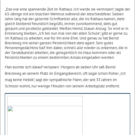
„Das war eine spannende Zeit im Rathaus. Ich werde sie vermissen“, sagte der
63-Jährige mit ein bisschen Wehmut während der Abschiedsfeier. Sieben
Jahre lang hat der gelernte Schriftsetzer alle, die ins Rathaus kamen, stets
gleich bleibend freundlich begrüßt, immer zuvorkommend, stets gut
gelaunt und picobello gekleidet. Weißes Hemd, blauer Anzug: So wird er in
Erinnerung bleiben. „Ich bin nun mal von der alten Schule“, gibt er gerne zu.
Im Rathaus zu arbeiten, war für ihn eine Ehre. Und genau so hat Bernd
Breckweg mit seiner ganzen Persönlichkeit stets agiert. Sein gutes
Personengedächtnis half ihm dabei, schnell alle wieder zu erkennen, die in
der Senatskanzlei arbeiten, die gelegentlich ins Haus kommen oder als
Persönlichkeiten zu einem bestimmten Anlass eingeladen werden.
Man konnte sich darauf verlassen: Morgens ab sieben Uhr saß Bernd
Breckweg an seinem Platz im Eingangsbereich, oft sogar schon früher. „Ich
mag keine Hektik“, sagt der sympathische Mann, der seit 33 Jahren im
Schnoor wohnt, nur wenige Minuten von seinem Arbeitsplatz entfernt.