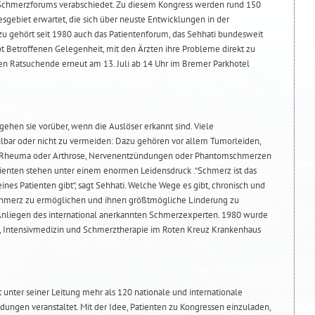
 Schmerzforums verabschiedet. Zu diesem Kongress werden rund 150
ebiet erwartet, die sich über neuste Entwicklungen in der
u gehört seit 1980 auch das Patientenforum, das Sehhati bundesweit
ibt Betroffenen Gelegenheit, mit den Ärzten ihre Probleme direkt zu
n Ratsuchende erneut am 13. Juli ab 14 Uhr im Bremer Parkhotel
ehen sie vorüber, wenn die Auslöser erkannt sind. Viele
lbar oder nicht zu vermeiden: Dazu gehören vor allem Tumorleiden,
e Rheuma oder Arthrose, Nervenentzündungen oder Phantomschmerzen
ienten stehen unter einem enormen Leidensdruck .“Schmerz ist das
ines Patienten gibt“, sagt Sehhati. Welche Wege es gibt, chronisch und
chmerz zu ermöglichen und ihnen größtmögliche Linderung zu
 Anliegen des international anerkannten Schmerzexperten. 1980 wurde
sie, Intensivmedizin und Schmerztherapie im Roten Kreuz Krankenhaus
nter seiner Leitung mehr als 120 nationale und internationale
dungen veranstaltet. Mit der Idee, Patienten zu Kongressen einzuladen,