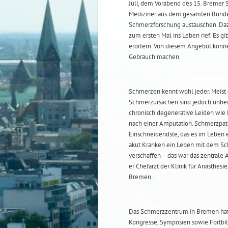
Juli, dem Vorabend des 15. Bremer
Mediziner aus dem gesamten Bundesg
Schmerzforschung austauschen. Daz
zum ersten Mal ins Leben rief. Es g
erörtern. Von diesem Angebot könne
Gebrauch machen.
Schmerzen kennt wohl jeder. Meist g
Schmerzursachen sind jedoch unhei
chronisch degenerative Leiden wi
nach einer Amputation. Schmerzpat
Einschneidendste, das es im Leben e
akut Kranken ein Leben mit dem S
verschaffen – das war das zentrale
er Chefarzt der Klinik für Anästhe
Bremen .
Das Schmerzzentrum in Bremen hat u
Kongresse, Symposien sowie Fortbil