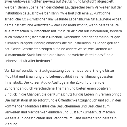
zwei Audio-Geschichten (jeweils auf Deutsch und Englisch) abgespielt
werden, denen über einen gerichteten Lautsprecher beim Verweilen auf der
Installation gelauscht werden kann. "Wie hört sich eine Zukunft ohne
schädliche CO2-Emissionen an? Gesunde Lebensräume für alle, neue Arbeit,
gemeinschaftliche Aktivitäten – dies und mehr ist drin, wenn bereits heute
alle mitmachen. Wir möchten mit 'Moin 2038' nicht nur informieren, sondern
auch motivieren", sagt Martin Grocholl, Geschäftsführer der gemeinnützigen
Klimaschutzagentur energiekonsens, die die Installation ins Leben gerufen
hat. "Beide Geschichten zeigen auf eine andere Weise, wie Bremen als
klimaneutrale Stadt funktionieren kann und welche Vorteile das für die
Lebensqualität aller bedeutet."
Von klimafreundlicher Stadtgestaltung über erneuerbare Energie bis zu
Mobilität und Ernährung und Lebensqualität in einer klimaangepassten
Innenstadt:: Die kurzen Audio-Ausflüge in die Zukunft führen die
Zuhörenden durch verschiedene Themen und bieten einen positiven
Einblick in die Chancen, die der Klimaschutz für das Leben in Bremen bringt.
Die Installation ist ab sofort für die Öffentlichkeit zugänglich und soll in den
kommenden Monaten zahlreiche Besucherinnen und Besucher zum
Verweilen und Nachdenken einladen und Lust auf Klimaschutz machen.
Weitere Audiogeschichten und Standorte im Land Bremen sind bereits in
Planung.