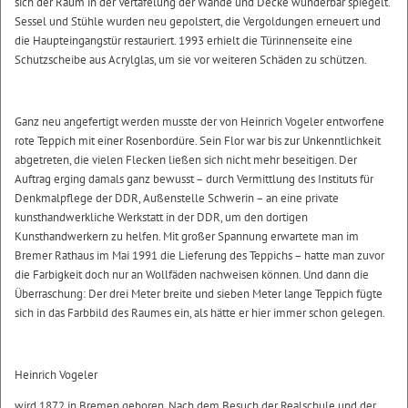
sich der Raum in der Vertäfelung der Wände und Decke wunderbar spiegelt.
Sessel und Stühle wurden neu gepolstert, die Vergoldungen erneuert und
die Haupteingangstür restauriert. 1993 erhielt die Türinnenseite eine
Schutzscheibe aus Acrylglas, um sie vor weiteren Schäden zu schützen.
Ganz neu angefertigt werden musste der von Heinrich Vogeler entworfene
rote Teppich mit einer Rosenbordüre. Sein Flor war bis zur Unkenntlichkeit
abgetreten, die vielen Flecken ließen sich nicht mehr beseitigen. Der
Auftrag erging damals ganz bewusst – durch Vermittlung des Instituts für
Denkmalpflege der DDR, Außenstelle Schwerin – an eine private
kunsthandwerkliche Werkstatt in der DDR, um den dortigen
Kunsthandwerkern zu helfen. Mit großer Spannung erwartete man im
Bremer Rathaus im Mai 1991 die Lieferung des Teppichs – hatte man zuvor
die Farbigkeit doch nur an Wollfäden nachweisen können. Und dann die
Überraschung: Der drei Meter breite und sieben Meter lange Teppich fügte
sich in das Farbbild des Raumes ein, als hätte er hier immer schon gelegen.
Heinrich Vogeler
wird 1872 in Bremen geboren. Nach dem Besuch der Realschule und der