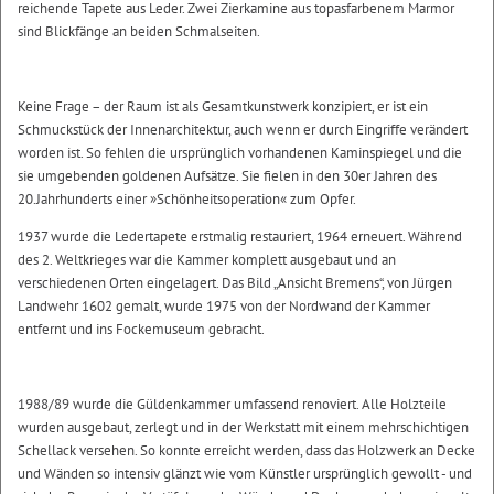
reichende Tapete aus Leder. Zwei Zierkamine aus topasfarbenem Marmor
sind Blickfänge an beiden Schmalseiten.
Keine Frage – der Raum ist als Gesamtkunstwerk konzipiert, er ist ein
Schmuckstück der Innenarchitektur, auch wenn er durch Eingriffe verändert
worden ist. So fehlen die ursprünglich vorhandenen Kaminspiegel und die
sie umgebenden goldenen Aufsätze. Sie fielen in den 30er Jahren des
20.Jahrhunderts einer »Schönheitsoperation« zum Opfer.
1937 wurde die Ledertapete erstmalig restauriert, 1964 erneuert. Während
des 2. Weltkrieges war die Kammer komplett ausgebaut und an
verschiedenen Orten eingelagert. Das Bild „Ansicht Bremens“, von Jürgen
Landwehr 1602 gemalt, wurde 1975 von der Nordwand der Kammer
entfernt und ins Fockemuseum gebracht.
1988/89 wurde die Güldenkammer umfassend renoviert. Alle Holzteile
wurden ausgebaut, zerlegt und in der Werkstatt mit einem mehrschichtigen
Schellack versehen. So konnte erreicht werden, dass das Holzwerk an Decke
und Wänden so intensiv glänzt wie vom Künstler ursprünglich gewollt - und