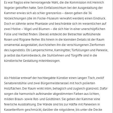
Es war fraglos eine hervorragende Wahl, die die Kommission mit Heinrich
Vogeler getroffen hatte. Sein Einfallsreichtum bei der Ausgestaltung der
Kammer erwies sich als schier grenzenlos – davon geben die 36
Vorzeichnungen (die im Focke-Museum verwahrt werden) einen Eindruck.
Doch er zähmte seine Phantasie und beschränkte sich im wesentlichen auf
zwei Motive – Vögel und Blumen – die sich hier in einer unerschöpflichen
Fülle und Vielfalt finden. Überall entdeckt der Betrachter aufblühende
Rosen und filigrane Reiher. Bis hinein in die kleinsten Details ist der Raum
ornamental ausgestaltet, durchziehen ihn die verschlungenen Zierformen
des Jugendstils. Ob Lampenschirme, Kamingitter, Türfüllungen und Paneele,
ja selbst das Kaminbesteck, die Stuhllehnen und Türgriffe sind in die
künstlerische Gestaltung miteinbezogen.
Als Mobiliar entwarf der hochbegabte Künstler einen langen Tisch, zwölf
Senatorenstühle und zwei Bürgermeistersessel mit hoch polierten
Holzflächen. Der Raum wirkt intim, behaglich und zugleich glanzvoll. Dafür
sorgen die harmonisch aufeinander abgestimmten Farben aus lichten,
milden Braun- sowie Rot- und Goldtönen. Sie geben der Kammer eine
feierliche Ausstrahlung. Die Wände sind bis zur Hälfte mit Paneelen in
Kassettenform geschmückt, darüber die rotgoldene, bis unter die Decke