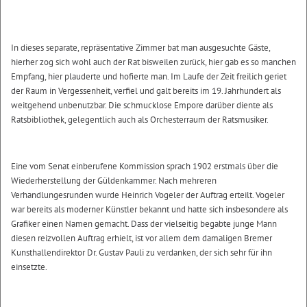
In dieses separate, repräsentative Zimmer bat man ausgesuchte Gäste,
hierher zog sich wohl auch der Rat bisweilen zurück, hier gab es so manchen
Empfang, hier plauderte und hofierte man. Im Laufe der Zeit freilich geriet
der Raum in Vergessenheit, verfiel und galt bereits im 19. Jahrhundert als
weitgehend unbenutzbar. Die schmucklose Empore darüber diente als
Ratsbibliothek, gelegentlich auch als Orchesterraum der Ratsmusiker.
Eine vom Senat einberufene Kommission sprach 1902 erstmals über die
Wiederherstellung der Güldenkammer. Nach mehreren
Verhandlungesrunden wurde Heinrich Vogeler der Auftrag erteilt. Vogeler
war bereits als moderner Künstler bekannt und hatte sich insbesondere als
Grafiker einen Namen gemacht. Dass der vielseitig begabte junge Mann
diesen reizvollen Auftrag erhielt, ist vor allem dem damaligen Bremer
Kunsthallendirektor Dr. Gustav Pauli zu verdanken, der sich sehr für ihn
einsetzte.