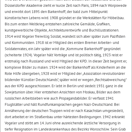
Düsseldorfer Akademie zieht er kurze Zeit nach Paris, 1894 nach Worpswede
und erwirbt dort 1895 den Barkenhoff, der bald zum Mittelpunkt
künstlerischen Lebens wird. 1908 gründet er die Werkstätten für Möbelbau.
Bis zum ersten Weltkrieg entstehen zahlreiche Gemälde, Grafiken,
kunstgewerbliche Objekte, Architekturentwürfe und Buchillustrationen.
1914 wird Vogeler freiwillig Soldat, wandelt sich aber später zum Pazifisten
und Kommunisten. 1918 ist er Mitglied des ersten Bremer Arbeiter- und
Soldatenrates, ein Jahr später wird die „Kommune Barkenhoff“ gegründet
(scheiterte 1924). Vogeler hält Vorträge und ist politisch tätig, 1923 reist er
erstmalig nach Russland und wird Mitglied der KPD. In dieser Zeit beginnt er,
komplexe Bilder zu malen. 1924 wird der Barkenhoff als Kinderheim an die
Rote Hilfe übergeben, 1928 wird er Mitglied der „Assoziation revolutionärer
bildender Künstler Deutschlands“, später wird er wegen „Rechtsabweichung“
aus der KPD ausgeschlossen. Er lebt in Berlin und siedelt 1931 ganz in die
Sowjetunion über. Hier entstehen Ansichten von Moskau, Bilder aus dem
russischen Arbeitsleben wie auch Propagandabilder. Er verfasst 1941
Flugblätter und hält Rundfunkansprachen gegen Nazi-Deutschland. Bei
Annäherung der deutschen Truppen wird er nach Kasachstan umgesiedelt,
dort arbeitet er im Straßenbau unter härtesten Bedingungen. 1942 erkrankt
Vogeler und stirbt am 14. Juni ohne ausreichende ärztliche Versorgung in
tiefer Resignation im Landeskrankenhaus des Bezirks Woroschiliw. Sein Grab