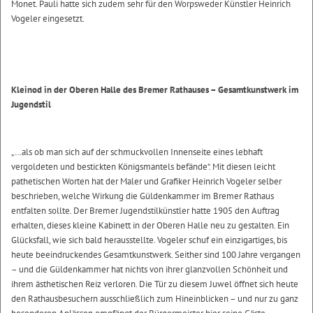
Monet. Pauli hatte sich zudem sehr für den Worpsweder Künstler Heinrich
Vogeler eingesetzt.
Kleinod in der Oberen Halle des Bremer Rathauses – Gesamtkunstwerk im
Jugendstil
„…als ob man sich auf der schmuckvollen Innenseite eines lebhaft
vergoldeten und bestickten Königsmantels befände“. Mit diesen leicht
pathetischen Worten hat der Maler und Grafiker Heinrich Vogeler selber
beschrieben, welche Wirkung die Güldenkammer im Bremer Rathaus
entfalten sollte. Der Bremer Jugendstilkünstler hatte 1905 den Auftrag
erhalten, dieses kleine Kabinett in der Oberen Halle neu zu gestalten. Ein
Glücksfall, wie sich bald herausstellte. Vogeler schuf ein einzigartiges, bis
heute beeindruckendes Gesamtkunstwerk. Seither sind 100 Jahre vergangen
– und die Güldenkammer hat nichts von ihrer glanzvollen Schönheit und
ihrem ästhetischen Reiz verloren. Die Tür zu diesem Juwel öffnet sich heute
den Rathausbesuchern ausschließlich zum Hineinblicken – und nur zu ganz