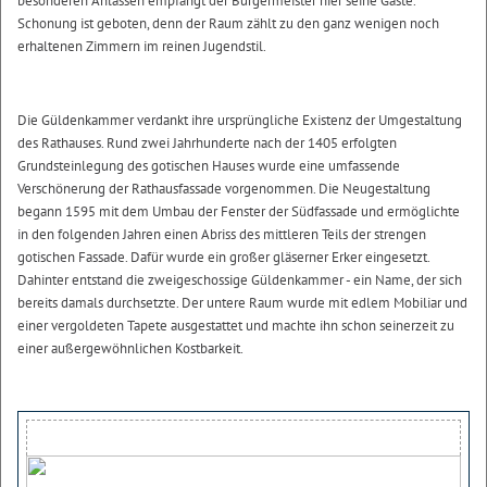
besonderen Anlässen empfängt der Bürgermeister hier seine Gäste.
Schonung ist geboten, denn der Raum zählt zu den ganz wenigen noch
erhaltenen Zimmern im reinen Jugendstil.
Die Güldenkammer verdankt ihre ursprüngliche Existenz der Umgestaltung
des Rathauses. Rund zwei Jahrhunderte nach der 1405 erfolgten
Grundsteinlegung des gotischen Hauses wurde eine umfassende
Verschönerung der Rathausfassade vorgenommen. Die Neugestaltung
begann 1595 mit dem Umbau der Fenster der Südfassade und ermöglichte
in den folgenden Jahren einen Abriss des mittleren Teils der strengen
gotischen Fassade. Dafür wurde ein großer gläserner Erker eingesetzt.
Dahinter entstand die zweigeschossige Güldenkammer - ein Name, der sich
bereits damals durchsetzte. Der untere Raum wurde mit edlem Mobiliar und
einer vergoldeten Tapete ausgestattet und machte ihn schon seinerzeit zu
einer außergewöhnlichen Kostbarkeit.