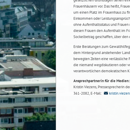
gesetzlichen Grundlagen sehen ein
Frauenhäusern vor. Das heißt, Fra
um einen Platz im Frauenhaus zu fi
Einkommen oder Leistungsansprüche
ohne Aufenthaltsstatus und Frauen m
diesen Frauen den Aufenthalt im F
Sockelbetrag geschaffen, über den d
Erste Beratungen zum Gewalthilfege
dem Hintergrund anstehender Landtag
bewegten Zeiten eine verlässliche 
die niemand wegdiskutieren oder von
verantwortlichen demokratischen Kr
Ansprechpartnerin für die Medien:
Kristin Viezens, Pressesprecherin de
361-2082, E-Mail:
kristin.viez