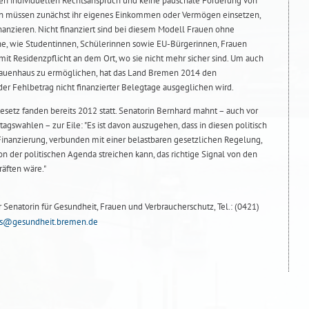
en individuellen Rechtsanspruch und keine pauschale Förderung von
uen müssen zunächst ihr eigenes Einkommen oder Vermögen einsetzen,
nanzieren. Nicht finanziert sind bei diesem Modell Frauen ohne
, wie Studentinnen, Schülerinnen sowie EU-Bürgerinnen, Frauen
it Residenzpflicht an dem Ort, wo sie nicht mehr sicher sind. Um auch
rauenhaus zu ermöglichen, hat das Land Bremen 2014 den
er Fehlbetrag nicht finanzierter Belegtage ausgeglichen wird.
setz fanden bereits 2012 statt. Senatorin Bernhard mahnt – auch vor
swahlen – zur Eile: "Es ist davon auszugehen, dass in diesen politisch
Finanzierung, verbunden mit einer belastbaren gesetzlichen Regelung,
 der politischen Agenda streichen kann, das richtige Signal von den
äften wäre."
r Senatorin für Gesundheit, Frauen und Verbraucherschutz, Tel.: (0421)
ens@gesundheit.bremen.de