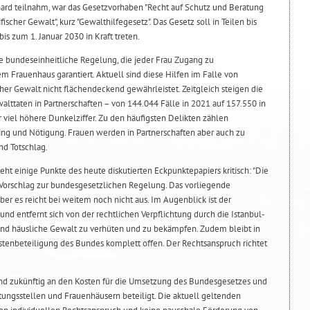
ard teilnahm, war das Gesetzvorhaben "Recht auf Schutz und Beratung
ischer Gewalt", kurz "Gewalthilfegesetz". Das Gesetz soll in Teilen bis
is zum 1. Januar 2030 in Kraft treten.
ne bundeseinheitliche Regelung, die jeder Frau Zugang zu
m Frauenhaus garantiert. Aktuell sind diese Hilfen im Falle von
her Gewalt nicht flächendeckend gewährleistet. Zeitgleich steigen die
alttaten in Partnerschaften – von 144.044 Fälle in 2021 auf 157.550 in
 viel höhere Dunkelziffer. Zu den häufigsten Delikten zählen
ing und Nötigung. Frauen werden in Partnerschaften aber auch zu
nd Totschlag.
eht einige Punkte des heute diskutierten Eckpunktepapiers kritisch: "Die
 Vorschlag zur bundesgesetzlichen Regelung. Das vorliegende
 aber es reicht bei weitem noch nicht aus. Im Augenblick ist der
und entfernt sich von der rechtlichen Verpflichtung durch die Istanbul-
nd häusliche Gewalt zu verhüten und zu bekämpfen. Zudem bleibt in
tenbeteiligung des Bundes komplett offen. Der Rechtsanspruch richtet
Bund zukünftig an den Kosten für die Umsetzung des Bundesgesetzes und
tungsstellen und Frauenhäusern beteiligt. Die aktuell geltenden