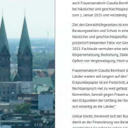
auch Frauensenatorin Claudia Bernh
bei häuslicher und geschlechtsspezif
zum 1. Januar 2025 und vollständig b
Ziel des Gewalthilfegesetzes ist ei
Beratungsstellen und Schutz in eine
häuslicher und geschlechtsspezifisc
polizeilich bekannten Fälle von Gew
2022. Fachleute vermuten eine sehr
Körperverletzung, Bedrohung, Stalk
Opfern von Vergewaltigung, Mord u
Frauensenatorin Claudia Bernhard si
Länder warten seit langem auf den
Eckpunktepapier ist ein Fortschritt,
Rechtsanspruch viel zu weit gefasst 
Konvention, Gewalt gegen Frauen u
den Eckpunkten der Umfang der Kos
sich einseitig an die Länder."
Unklar bleibt, inwieweit sich der 
damit an der Finanzierung von Bera