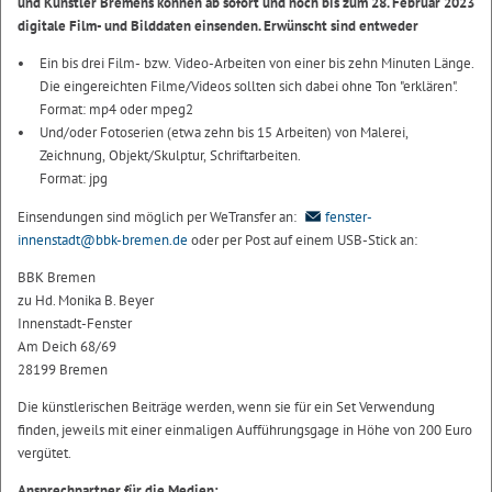
und Künstler Bremens können ab sofort und noch bis zum 28. Februar 2023
digitale Film- und Bilddaten einsenden. Erwünscht sind entweder
Ein bis drei Film- bzw. Video-Arbeiten von einer bis zehn Minuten Länge.
Die eingereichten Filme/Videos sollten sich dabei ohne Ton "erklären".
Format: mp4 oder mpeg2
Und/oder Fotoserien (etwa zehn bis 15 Arbeiten) von Malerei,
Zeichnung, Objekt/Skulptur, Schriftarbeiten.
Format: jpg
Einsendungen sind möglich per WeTransfer an:
fenster-
innenstadt@bbk-bremen.de
oder per Post auf einem USB-Stick an:
BBK Bremen
zu Hd. Monika B. Beyer
Innenstadt-Fenster
Am Deich 68/69
28199 Bremen
Die künstlerischen Beiträge werden, wenn sie für ein Set Verwendung
finden, jeweils mit einer einmaligen Aufführungsgage in Höhe von 200 Euro
vergütet.
Ansprechpartner für die Medien: