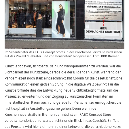
Im Schaufenster des FAEX Concept Stores in der Knochenhauerstraße wird schon
auf das Projekt "alabaster_und von horizonten" hingewiesen. Foto: BBK Bremen
Kunst lebt davon, sichtbar zu sein und wahrgenommen zu werden. War die
Sichtbarkeit der Kunstszene, gerade die der Bildenden Kunst, während der
Pandemiezeit noch stark eingeschränkt, hat Corona für die gesellschaftliche
Kommunikation einen großen Sprung in die digitale Welt bewirkt. Für die
Kunst eröffnete dies die Entwicklung neuer Sichtbarkeitsformate, um die
Präsenz zu erweitern und den Zugang zu künstlerischen Formaten im
innerstädtischen Raum auch und gerade für Menschen zu ermöglichen, die
nicht explizit in Ausstellungsräume gehen. Denn wer in der
Knochenhauerstraße in Bremen demnächst am FAEX Concept Store
vorbeischlendert, den erwartet nicht nur ein Blick in das Geschäft. Ein Teil
des Fensters wird hier vielmehr zu einer Leinwand, die verschiedene kurze