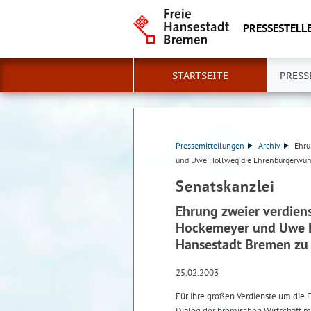
PRESSESTELLE
STARTSEITE
PRESS
Pressemitteilungen
Archiv
Ehru
und Uwe Hollweg die Ehrenbürgerwürd
Senatskanzlei
Ehrung zweier verdiens
Hockemeyer und Uwe H
Hansestadt Bremen zu 
25.02.2003
Für ihre großen Verdienste um die
Dialog der bremischen Wirtschaft mit