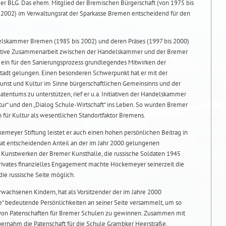
r BLG. Das ehem. Mitglied der Bremischen Bürgerschaft (von 1975 bis
s 2002) im Verwaltungsrat der Sparkasse Bremen entscheidend für den
elskammer Bremen (1985 bis 2002) und deren Präses (1997 bis 2000)
ktive Zusammenarbeit zwischen der Handelskammer und der Bremer
st ein für den Sanierungsprozess grundlegendes Mitwirken der
adt gelungen. Einen besonderen Schwerpunkt hat er mit der
unst und Kultur im Sinne bürgerschaftlichen Gemeinsinns und der
tentums zu unterstützen, rief er u.a. Initiativen der Handelskammer
tur“ und den „Dialog Schule-Wirtschaft“ ins Leben. So wurden Bremer
für Kultur als wesentlichen Standortfaktor Bremens.
emeyer Stiftung leistet er auch einen hohen persönlichen Beitrag in
t entscheidenden Anteil an der im Jahr 2000 gelungenen
unstwerken der Bremer Kunsthalle, die russische Soldaten 1945
ivates finanzielles Engagement machte Hockemeyer seinerzeit die
ie russische Seite möglich.
rwachsenen Kindern, hat als Vorsitzender der im Jahre 2000
“ bedeutende Persönlichkeiten an seiner Seite versammelt, um so
von Patenschaften für Bremer Schulen zu gewinnen. Zusammen mit
übernahm die Patenschaft für die Schule Grambker Heerstraße.