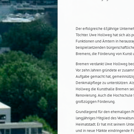
Der erfolgreiche 65jährige Untern
Töchter. Uwe Hollweg hat sich als 
Funktionen und Ämtern in herausr
beispielsetzenden bürgerschaftlich
Bremens, die Förderung von Kunst u
Bremen verdankt Uwe Hollweg bedeu
Vor zehn Jahren gründete er zusamme
Aufgabe gemacht hat, gemeinnützige
Denkmalpflege zu unterstützen. Als
Hollweg die Kunsthalle Bremen sei
Renovierung. Auch die Hochschule f
großzügigen Förderung.
Grundlegend für den ehemaligen Pr
langjähriges Mitglied des Verwaltung
Heimatstadt. Er hat mit seinem Unte
und in neue Märkte eindringende Fi