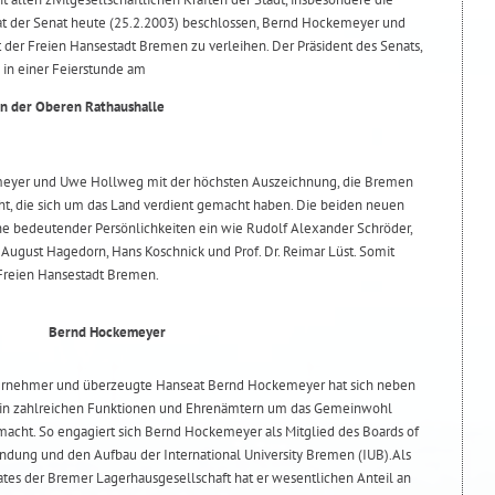
 hat der Senat heute (25.2.2003) beschlossen, Bernd Hockemeyer und
er Freien Hansestadt Bremen zu verleihen. Der Präsident des Senats,
 in einer Feierstunde am
in der Oberen Rathaushalle
meyer und Uwe Hollweg mit der höchsten Auszeichnung, die Bremen
iht, die sich um das Land verdient gemacht haben. Die beiden neuen
ihe bedeutender Persönlichkeiten ein wie Rudolf Alexander Schröder,
August Hagedorn, Hans Koschnick und Prof. Dr. Reimar Lüst. Somit
 Freien Hansestadt Bremen.
Bernd Hockemeyer
ernehmer und überzeugte Hanseat Bernd Hockemeyer hat sich neben
in zahlreichen Funktionen und Ehrenämtern um das Gemeinwohl
acht. So engagiert sich Bernd Hockemeyer als Mitglied des Boards of
ündung und den Aufbau der International University Bremen (IUB).Als
rates der Bremer Lagerhausgesellschaft hat er wesentlichen Anteil an