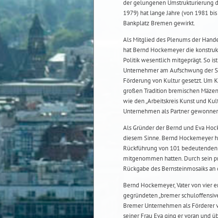
der gelungenen Umstrukturierung de
1979) hat lange Jahre (von 1981 bi
Bankplatz Bremen gewirkt.
Als Mitglied des Plenums der Hand
hat Bernd Hockemeyer die konstru
Politik wesentlich mitgeprägt. So i
Unternehmer am Aufschwung der St
Förderung von Kultur gesetzt. Um K
großen Tradition bremischen Mäzena
wie den „Arbeitskreis Kunst und Kul
Unternehmen als Partner gewonnen 
Als Gründer der Bernd und Eva Hock
diesem Sinne. Bernd Hockemeyer ha
Rückführung von 101 bedeutenden K
mitgenommen hatten. Durch sein pr
Rückgabe des Bernsteinmosaiks an d
Bernd Hockemeyer, Vater von vier e
gegründeten „bremer schuloffensive
Bremer Unternehmen als Förderer 
seiner Frau Eva ging er voran und 