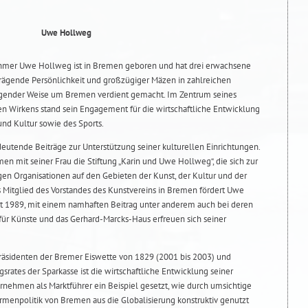
Uwe Hollweg
ehmer Uwe Hollweg ist in Bremen geboren und hat drei erwachsene
prägende Persönlichkeit und großzügiger Mäzen in zahlreichen
agender Weise um Bremen verdient gemacht. Im Zentrum seines
en Wirkens stand sein Engagement für die wirtschaftliche Entwicklung
nd Kultur sowie des Sports.
tende Beiträge zur Unterstützung seiner kulturellen Einrichtungen.
n mit seiner Frau die Stiftung „Karin und Uwe Hollweg“, die sich zur
n Organisationen auf den Gebieten der Kunst, der Kultur und der
 Mitglied des Vorstandes des Kunstvereins in Bremen fördert Uwe
t 1989, mit einem namhaften Beitrag unter anderem auch bei deren
ür Künste und das Gerhard-Marcks-Haus erfreuen sich seiner
äsidenten der Bremer Eiswette von 1829 (2001 bis 2003) und
srates der Sparkasse ist die wirtschaftliche Entwicklung seiner
rnehmen als Marktführer ein Beispiel gesetzt, wie durch umsichtige
rmenpolitik von Bremen aus die Globalisierung konstruktiv genutzt