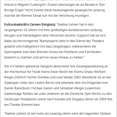
Ortrud in Wagners "Lohengrin". Zuletzt überzeugte sie als Renata in "Der
feurige Engel". Nicht zuletzt diese herausragende gesangliche Leistung
möchte der Bremer Senat nun mit der Verleihung würdigen.
Kulturstaatsrätin Carmen Emigholz:
"Nadine Lehner hat in den
vergangenen 20 Jahren mit ihrer großartigen künstlerischen Leistung,
Neugier und Vielseitigkeit viele Menschen berührt. Zugleich hat sie sich
dabei als hervorragende Teamplayerin stets in den Dienst des Theaters
gestellt und maßgeblich mit dazu beigetragen, insbesondere die
Opernsparte weit über Bremen hinaus bei Publikum und Fachleuten
bekannt zu machen und auf ein neues Niveau zu heben."
Die in Franken geborene Sängerin absolvierte ihre Gesangsausbildung an
der Hochschule für Musik Hanns Eisler Berlin bei Norma Sharp, Wolfram
Rieger, Dietrich Fischer-Dieskau und Julia Varady. 2002 debütierte sie an der
Staatsoper Unter den Linden Berlin und arbeitete dort mit Dirigenten wie
Daniel Barenboim, Michael Gielen und Sebastian Weigle zusammen.
Gastverträge führten sie unter anderem an die Deutsche Oper Berlin, zu den
Salzburger Festspielen sowie nach Kanada und Singapur, bevor sie 2004 fest
ans Theater Bremen kam.
"Nadine Lehner ist seit mehr als zwanzig Jahren eine der tragenden Stützen