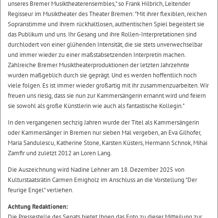
unseres Bremer Musiktheaterensembles," so Frank Hilbrich, Leitender
Regisseur im Musiktheater des Theater Bremen: "Mit ihrer flexiblen, reichen
Sopranstimme und ihrem rückhaltlosen, authentischen Spiel begeistert sie
das Publikum und uns. Ihr Gesang und ihre Rollen-Interpretationen sind
durchlodert von einer glühenden Intensität, die sie stets unverwechselbar
und immer wieder zu einer maßstabsetzenden Interpretin machen.
Zahlreiche Bremer Musiktheaterproduktionen der letzten Jahrzehnte
wurden maßgeblich durch sie geprägt. Und es werden hoffentlich noch
viele folgen. Es ist immer wieder großartig mit ihr zusammenzuarbeiten. Wir
freuen uns riesig, dass sie nun zur Kammersängerin ernannt wird und feiern
sie sowohl als große Künstlerin wie auch als fantastische Kollegin."
In den vergangenen sechzig Jahren wurde der Titel als Kammersängerin
oder Kammersänger in Bremen nur sieben Mal vergeben, an Eva Gilhofer,
Maria Sandulescu, Katherine Stone, Karsten Küsters, Hermann Schnok, Mihai
Zamfir und zuletzt 2012 an Loren Lang.
Die Auszeichnung wird Nadine Lehner am 18. Dezember 2025 von
Kulturstaatsrätin Carmen Emigholz im Anschluss an die Vorstellung "Der
feurige Engel" verliehen.
Achtung Redaktionen:
Die Pressestelle des Senats bietet Ihnen das Foto zu dieser Mitteilung zur