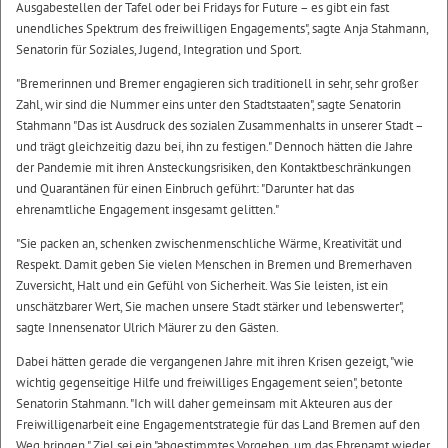
Ausgabestellen der Tafel oder bei Fridays for Future – es gibt ein fast
unendliches Spektrum des freiwilligen Engagements", sagte Anja Stahmann,
Senatorin für Soziales, Jugend, Integration und Sport.
"Bremerinnen und Bremer engagieren sich traditionell in sehr, sehr großer
Zahl, wir sind die Nummer eins unter den Stadtstaaten", sagte Senatorin
Stahmann "Das ist Ausdruck des sozialen Zusammenhalts in unserer Stadt –
und trägt gleichzeitig dazu bei, ihn zu festigen." Dennoch hätten die Jahre
der Pandemie mit ihren Ansteckungsrisiken, den Kontaktbeschränkungen
und Quarantänen für einen Einbruch geführt: "Darunter hat das
ehrenamtliche Engagement insgesamt gelitten."
"Sie packen an, schenken zwischenmenschliche Wärme, Kreativität und
Respekt. Damit geben Sie vielen Menschen in Bremen und Bremerhaven
Zuversicht, Halt und ein Gefühl von Sicherheit. Was Sie leisten, ist ein
unschätzbarer Wert, Sie machen unsere Stadt stärker und lebenswerter",
sagte Innensenator Ulrich Mäurer zu den Gästen.
Dabei hätten gerade die vergangenen Jahre mit ihren Krisen gezeigt, "wie
wichtig gegenseitige Hilfe und freiwilliges Engagement seien", betonte
Senatorin Stahmann. "Ich will daher gemeinsam mit Akteuren aus der
Freiwilligenarbeit eine Engagementstrategie für das Land Bremen auf den
Weg bringen." Ziel sei ein "abgestimmtes Vorgehen, um das Ehrenamt wieder