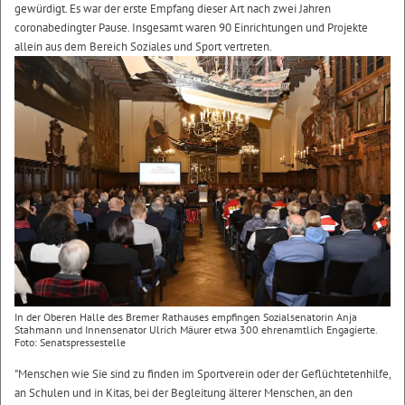
gewürdigt. Es war der erste Empfang dieser Art nach zwei Jahren
coronabedingter Pause. Insgesamt waren 90 Einrichtungen und Projekte
allein aus dem Bereich Soziales und Sport vertreten.
In der Oberen Halle des Bremer Rathauses empfingen Sozialsenatorin Anja
Stahmann und Innensenator Ulrich Mäurer etwa 300 ehrenamtlich Engagierte.
Foto: Senatspressestelle
"Menschen wie Sie sind zu finden im Sportverein oder der Geflüchtetenhilfe,
an Schulen und in Kitas, bei der Begleitung älterer Menschen, an den