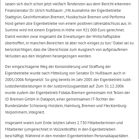
lassen sich doch schon jetzt vielfach Tendenzen aus dem Bericht erkennen.
Finanzsenator Dr. Ulrich Nußbaum: „Mit Ausnahme der Eigenbetriebe
Stadtgrün, GeoInformation Bremen, Musikschule Bremen und Performa
Nord gehen alle Eigenbetriebe von einem positiven Jahresabschluss aus. In
Summe wird mit einem Ergebnis in Höhe von 921.000 Euro gerechnet.
Damit werden zwar insgesamt die Erwartungen der Wirtschaftspläne
übertroffen, in manchen Bereichen ist aber noch einiges zu tun.“ Dabei sei zu
berücksichtigen, dass die Überschüsse zum Ausgleich von aufgelaufenen
Verlusten aus den Vorjahren herangezogen werden.
Der eingeschlagene Weg der Konsolidierung und Straffung der
Eigenbetriebe wurde nach Mitteilung von Senator Dr. Nußbaum auch in
2005/2006 fortgesetzt: So ging bereits im Jahr 2005 der Eigenbetrieb Judit-
Justizdienstleistungen in der Justizvollzugsanstalt auf. Zum 31.12.2006
wurde zudem der Eigenbetrieb Fidatas Bremen gemeinsam mit Teilen der
ID Bremen GmbH in Dataport, einer gemeinsamen IT-Tochter der
Bundesländer Schleswig-Holstein, Hamburg, Bremen und Mecklenburg-
Vorpommern, integriert.
Insgesamt waren zum Ende letzten Jahres 2.730 Mitarbeiterinnen und
Mitarbeiter (umgerechnet in Vollzeitkräfte) in den Eigenbetrieben
beschäftigt. Während in den meisten Eigenbetrieben Personalkapazitäten