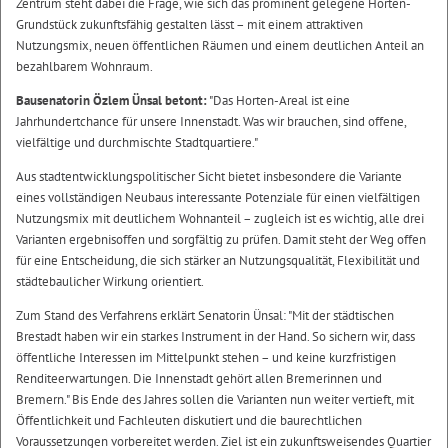
Zentrum steht dabei die Frage, wie sich das prominent gelegene Horten-
Grundstück zukunftsfähig gestalten lässt – mit einem attraktiven
Nutzungsmix, neuen öffentlichen Räumen und einem deutlichen Anteil an
bezahlbarem Wohnraum.
Bausenatorin Özlem Ünsal betont:
"Das Horten-Areal ist eine
Jahrhundertchance für unsere Innenstadt. Was wir brauchen, sind offene,
vielfältige und durchmischte Stadtquartiere."
Aus stadtentwicklungspolitischer Sicht bietet insbesondere die Variante
eines vollständigen Neubaus interessante Potenziale für einen vielfältigen
Nutzungsmix mit deutlichem Wohnanteil – zugleich ist es wichtig, alle drei
Varianten ergebnisoffen und sorgfältig zu prüfen. Damit steht der Weg offen
für eine Entscheidung, die sich stärker an Nutzungsqualität, Flexibilität und
städtebaulicher Wirkung orientiert.
Zum Stand des Verfahrens erklärt Senatorin Ünsal: "Mit der städtischen
Brestadt haben wir ein starkes Instrument in der Hand. So sichern wir, dass
öffentliche Interessen im Mittelpunkt stehen – und keine kurzfristigen
Renditeerwartungen. Die Innenstadt gehört allen Bremerinnen und
Bremern." Bis Ende des Jahres sollen die Varianten nun weiter vertieft, mit
Öffentlichkeit und Fachleuten diskutiert und die baurechtlichen
Voraussetzungen vorbereitet werden. Ziel ist ein zukunftsweisendes Quartier