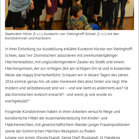
Staatsrätin Hiller (5.v.l.), Kuratorin von Vietinghoff-Scheel (2.v.r.) mit den
Künstlerinnen und Künstlern
In ihrer Einleitung zur Ausstellung erklärte Kuratorin Nicole von Vietinghoff-
Scheel, dass "wir ‚Dornröschen‘ assoziieren mit zweihundertjähriger
Märchentradition, mit unglückbringendem Zauber als Strafe und einem
Märchenprinzen, der zur richtigen Zeit am richtigen Ort ist und in küssender
Weise das Happy End herbeiführt. Schauen wir in diesen Tagen des Jahres
2016 einmal genau hin, ob oder inwieweit dies alles hinter uns liegt. Wie
modern und selbstbewusst sind wir – und wie sieht es andernorts aus? Ist
das Dornröschen wirklich erwacht? - und wenn ja, wie wurde es
wachgeküsst?"
Folgende Künstlerinnen haben in ihren Arbeiten versucht Wege und
künstlerische Mittel der Auseinandersetzung mit Kinder- und
Mädchenrechten, mit gesellschaftlichem Wandel junger Frauenpositionen
sowie der Grimm’schen Märchen-Rezeption zu finden:
Juliane von Arnim (Deutschland), Genia Chef (Russland), Jil Mandeng