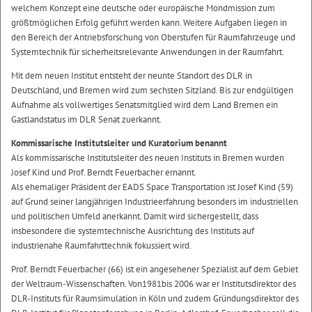
welchem Konzept eine deutsche oder europäische Mondmission zum
größtmöglichen Erfolg geführt werden kann. Weitere Aufgaben liegen in
den Bereich der Antriebsforschung von Oberstufen für Raumfahrzeuge und
Systemtechnik für sicherheitsrelevante Anwendungen in der Raumfahrt.
Mit dem neuen Institut entsteht der neunte Standort des DLR in
Deutschland, und Bremen wird zum sechsten Sitzland. Bis zur endgültigen
Aufnahme als vollwertiges Senatsmitglied wird dem Land Bremen ein
Gastlandstatus im DLR Senat zuerkannt.
Kommissarische Institutsleiter und Kuratorium benannt
Als kommissarische Institutsleiter des neuen Instituts in Bremen wurden
Josef Kind und Prof. Berndt Feuerbacher ernannt.
Als ehemaliger Präsident der EADS Space Transportation ist Josef Kind (59)
auf Grund seiner langjährigen Industrieerfahrung besonders im industriellen
und politischen Umfeld anerkannt. Damit wird sichergestellt, dass
insbesondere die systemtechnische Ausrichtung des Instituts auf
industrienahe Raumfahrttechnik fokussiert wird.
Prof. Berndt Feuerbacher (66) ist ein angesehener Spezialist auf dem Gebiet
der Weltraum-Wissenschaften. Von1981bis 2006 war er Institutsdirektor des
DLR-Instituts für Raumsimulation in Köln und zudem Gründungsdirektor des