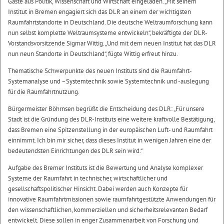
Gäste aus Politik, Wissenschaft und Wirtschaft eingeladen. „Mit seinem
Institut in Bremen engagiert sich das DLR an einem der wichtigsten
Raumfahrtstandorte in Deutschland. Die deutsche Weltraumforschung kann
nun selbst komplette Weltraumsysteme entwickeln“, bekräftigte der DLR-
Vorstandsvorsitzende Sigmar Wittig. „Und mit dem neuen Institut hat das DLR
nun neun Standorte in Deutschland“, fügte Wittig erfreut hinzu.
Thematische Schwerpunkte des neuen Instituts sind die Raumfahrt-
Systemanalyse und –Systemtechnik sowie Systemtechnik und -auslegung
für die Raumfahrtnutzung.
Bürgermeister Böhrnsen begrüßt die Entscheidung des DLR: „Für unsere
Stadt ist die Gründung des DLR-Instituts eine weitere kraftvolle Bestätigung,
dass Bremen eine Spitzenstellung in der europäischen Luft- und Raumfahrt
einnimmt. Ich bin mir sicher, dass dieses Institut in wenigen Jahren eine der
bedeutendsten Einrichtungen des DLR sein wird.“
Aufgabe des Bremer Instituts ist die Bewertung und Analyse komplexer
Systeme der Raumfahrt in technischer, wirtschaftlicher und
gesellschaftspolitischer Hinsicht. Dabei werden auch Konzepte für
innovative Raumfahrtmissionen sowie raumfahrtgestützte Anwendungen für
den wissenschaftlichen, kommerziellen und sicherheitsrelevanten Bedarf
entwickelt. Diese sollen in enger Zusammenarbeit von Forschung und