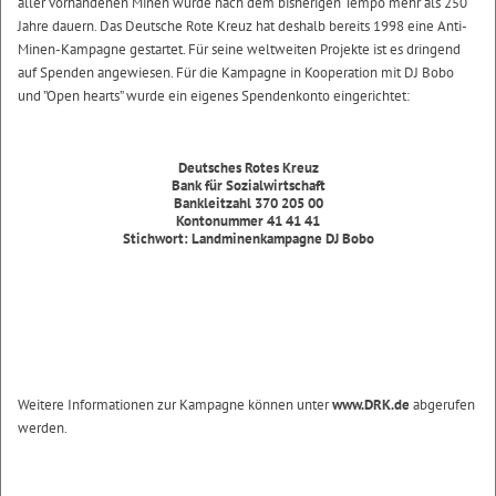
aller vorhandenen Minen würde nach dem bisherigen Tempo mehr als 250
Jahre dauern. Das Deutsche Rote Kreuz hat deshalb bereits 1998 eine Anti-
Minen-Kampagne gestartet. Für seine weltweiten Projekte ist es dringend
auf Spenden angewiesen. Für die Kampagne in Kooperation mit DJ Bobo
und ”Open hearts” wurde ein eigenes Spendenkonto eingerichtet:
Deutsches Rotes Kreuz
Bank für Sozialwirtschaft
Bankleitzahl 370 205 00
Kontonummer 41 41 41
Stichwort: Landminenkampagne DJ Bobo
Weitere Informationen zur Kampagne können unter
www.DRK.de
abgerufen
werden.