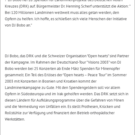
Kreuzes (DRK) auf. Bürgermeister Dr. Henning Scherf unterstützt die Aktion: ”
Bei 120 Millionen Landminen weltweit muss alles getan werden, den
Opfern zu helfen. Ich hoffe, es schließen sich viele Menschen der Initiative
von DJ Bobo an.”
DJ Bobo, das DRK und die Schweizer Organisation ”Open hearts” sind Partner
der Kampagne. Im Rahmen der Deutschland-Tour ”Visions 2003” von DJ
Bobo werden bei 25 Konzerten ab Ende März Spenden für Minenopfer
gesammelt. Ein Teil des Erlöses der ”Open hearts – Peace Tour” im Sommer
2003 mit Konzerten in Bosnien und Kroatien kommt der
Landminenkampagne zu Gute. Mit den Spendengeldern soll vor allem
Opfern in Südosteuropa und im Irak geholfen werden. Das DRK setzt sich in
diesen Ländern für Aufklärungsprogramme über die Gefahren von Minen
und die Vermeidung von Unfällen ein. Es stellt Prothesen, Krücken und
Rollstühle zur Verfügung und finanziert den Betrieb orthopädischer
Werkstätten.