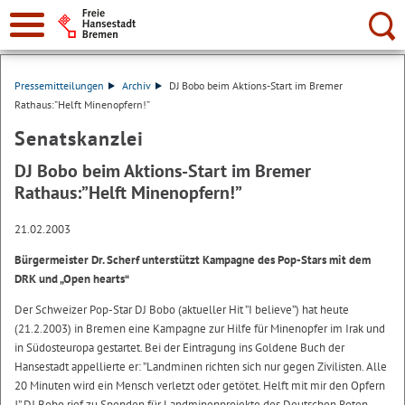
Suche:
Pressemitteilungen
Archiv
DJ Bobo beim Aktions-Start im Bremer
Rathaus:”Helft Minenopfern!”
Senatskanzlei
DJ Bobo beim Aktions-Start im Bremer
Rathaus:”Helft Minenopfern!”
21.02.2003
Bürgermeister Dr. Scherf unterstützt Kampagne des Pop-Stars mit dem
DRK und „Open hearts“
Der Schweizer Pop-Star DJ Bobo (aktueller Hit ”I believe”) hat heute
(21.2.2003) in Bremen eine Kampagne zur Hilfe für Minenopfer im Irak und
in Südosteuropa gestartet. Bei der Eintragung ins Goldene Buch der
Hansestadt appellierte er: ”Landminen richten sich nur gegen Zivilisten. Alle
20 Minuten wird ein Mensch verletzt oder getötet. Helft mit mir den Opfern
!” DJ Bobo rief zu Spenden für Landminenprojekte des Deutschen Roten