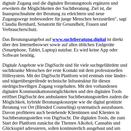
digitale Zugang und die digitalen Beratungstools ergänzen und
erweitern die Möglichkeiten der Suchtberatung. Ziel ist, die
Inanspruchnahme der Beratung zu erleichtern und neue
Zugangswege insbesondere für junge Menschen herzustellen", sagt
Claudia Bernhard, Senatorin für Gesundheit, Frauen und
Verbraucherschutz.
Das Beratungsangebot auf
www.suchtberatung.digital
ist direkt
über den Internetbrowser sowie auf allen üblichen Endgeräte
(Smartphone, Tablet, Laptop) nutzbar. Es wird keine App oder
Software benötig.
Digitale Angebote wie DigiSucht sind für viele suchtgefährdete und
suchtkranke Menschen der erste Kontakt mit dem professionellen
Hilfesystem. Mit der DigiSucht Plattform wird erstmals eine länder-
und trägerübergreifende technische Infrastruktur für diesen
niedrigschwelligen Zugang vorgehalten. Mit den vorhandenen
digitalen Kommunikationsmöglichkeiten und den digitalen Tools
eröffnet DigiSucht den ambulanten Suchtberatungsstellen zudem die
Möglichkeit, hybride Beratungskonzepte wie die digital gestützte
Beratung vor Ort (Blended Counseling) systematisch auszubauen.
Davon profitieren auch bestehende Klientinnen und Klienten in
Suchtberatungsstellen von DigiSucht. Die digitalen Tools, die zum
Start der Plattform zunächst die Themen Alkohol, Cannabis und
Glücksspiel adressieren, sollen kontinuierlich ausgebaut und um