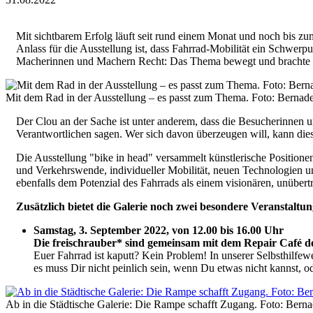
Mit sichtbarem Erfolg läuft seit rund einem Monat und noch bis zum
Anlass für die Ausstellung ist, dass Fahrrad-Mobilität ein Schwerp
Macherinnen und Machern Recht: Das Thema bewegt und brachte bish
Mit dem Rad in der Ausstellung – es passt zum Thema. Foto: Bernade
Der Clou an der Sache ist unter anderem, dass die Besucherinnen 
Verantwortlichen sagen. Wer sich davon überzeugen will, kann die
Die Ausstellung "bike in head" versammelt künstlerische Position
und Verkehrswende, individueller Mobilität, neuen Technologien u
ebenfalls dem Potenzial des Fahrrads als einem visionären, unübe
Zusätzlich bietet die Galerie noch zwei besondere Veranstaltu
Samstag, 3. September 2022, von 12.00 bis 16.00 Uhr
Die freischrauber* sind gemeinsam mit dem Repair Café d
Euer Fahrrad ist kaputt? Kein Problem! In unserer Selbsthilfewer
es muss Dir nicht peinlich sein, wenn Du etwas nicht kannst, 
Ab in die Städtische Galerie: Die Rampe schafft Zugang. Foto: Berna