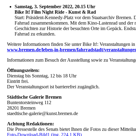
Samstag, 3. September 2022, 20.15 Uhr
Bike It! Film Night Ride - Kunst & Rad
Start: Präsident-Kennedy-Platz vor dem Staatsarchiv Bremen.
Fahrrad zusammenkommen. Mit dem Kino-Lastenrad und der mob
Geschichten zur Historie der besuchten Orte im Gepäck. Endstat
Fahrrad zu erkunden.
Weitere Informationen finden Sie unter Bike It!: Veranstaltungen
www.bremen.de/leben-in-bremen/fahrradstadt/veranstaltung
Informationen zum Besuch der Ausstellung sowie zu Veranstaltunge
Öffnungszeiten:
Dienstag bis Sonntag, 12 bis 18 Uhr
Eintritt frei.
Der Veranstaltungsort ist barrierefrei zugänglich.
Städtische Galerie Bremen
Buntentorsteinweg 112
28201 Bremen
staedtische-galerie@kunst.bremen.de
Achtung Redaktionen:
Die Pressestelle des Senats bietet Ihnen die Fotos zu dieser Mittei
Foto-Download-Bild1
(jpg, 224.1 KB)