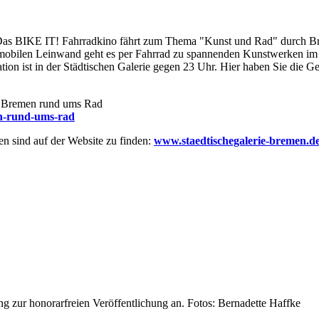
 Das BIKE IT! Fahrradkino fährt zum Thema "Kunst und Rad" durch Br
ilen Leinwand geht es per Fahrrad zu spannenden Kunstwerken im öf
ion ist in der Städtischen Galerie gegen 23 Uhr. Hier haben Sie die Ge
 in Bremen rund ums Rad
en-rund-ums-rad
n sind auf der Website zu finden:
www.staedtischegalerie-bremen.d
lung zur honorarfreien Veröffentlichung an. Fotos: Bernadette Haffke