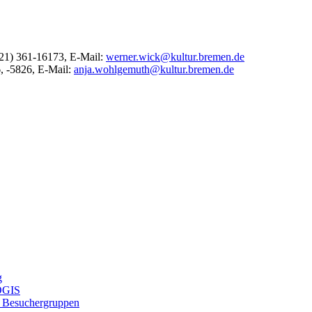
0421) 361-16173, E-Mail:
werner.wick@kultur.bremen.de
6, -5826, E-Mail:
anja.wohlgemuth@kultur.bremen.de
g
KOGIS
, Besuchergruppen