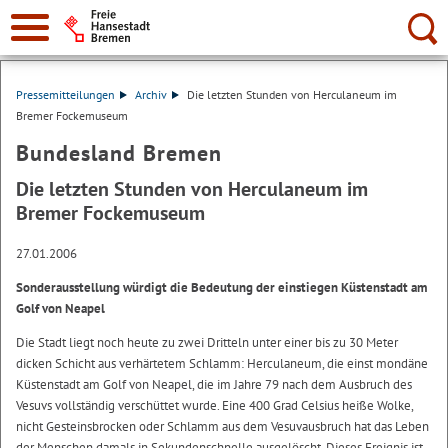
Suche:
Pressemitteilungen
Archiv
Die letzten Stunden von Herculaneum im
Bremer Fockemuseum
Bundesland Bremen
Die letzten Stunden von Herculaneum im
Bremer Fockemuseum
27.01.2006
Sonderausstellung würdigt die Bedeutung der einstiegen Küstenstadt am
Golf von Neapel
Die Stadt liegt noch heute zu zwei Dritteln unter einer bis zu 30 Meter
dicken Schicht aus verhärtetem Schlamm: Herculaneum, die einst mondäne
Küstenstadt am Golf von Neapel, die im Jahre 79 nach dem Ausbruch des
Vesuvs vollständig verschüttet wurde. Eine 400 Grad Celsius heiße Wolke,
nicht Gesteinsbrocken oder Schlamm aus dem Vesuvausbruch hat das Leben
der Menschen damals in Sekundenschnelle ausgelöscht. Dieses Ereignis ist