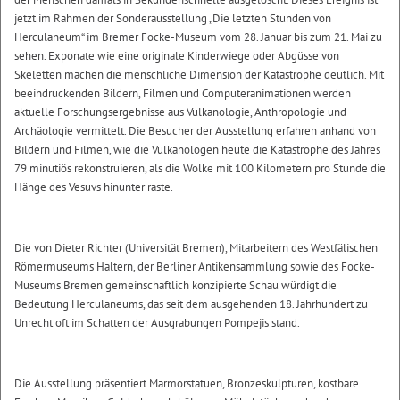
jetzt im Rahmen der Sonderausstellung „Die letzten Stunden von
Herculaneum“ im Bremer Focke-Museum vom 28. Januar bis zum 21. Mai zu
sehen. Exponate wie eine originale Kinderwiege oder Abgüsse von
Skeletten machen die menschliche Dimension der Katastrophe deutlich. Mit
beeindruckenden Bildern, Filmen und Computeranimationen werden
aktuelle Forschungsergebnisse aus Vulkanologie, Anthropologie und
Archäologie vermittelt. Die Besucher der Ausstellung erfahren anhand von
Bildern und Filmen, wie die Vulkanologen heute die Katastrophe des Jahres
79 minutiös rekonstruieren, als die Wolke mit 100 Kilometern pro Stunde die
Hänge des Vesuvs hinunter raste.
Die von Dieter Richter (Universität Bremen), Mitarbeitern des Westfälischen
Römermuseums Haltern, der Berliner Antikensammlung sowie des Focke-
Museums Bremen gemeinschaftlich konzipierte Schau würdigt die
Bedeutung Herculaneums, das seit dem ausgehenden 18. Jahrhundert zu
Unrecht oft im Schatten der Ausgrabungen Pompejis stand.
Die Ausstellung präsentiert Marmorstatuen, Bronzeskulpturen, kostbare