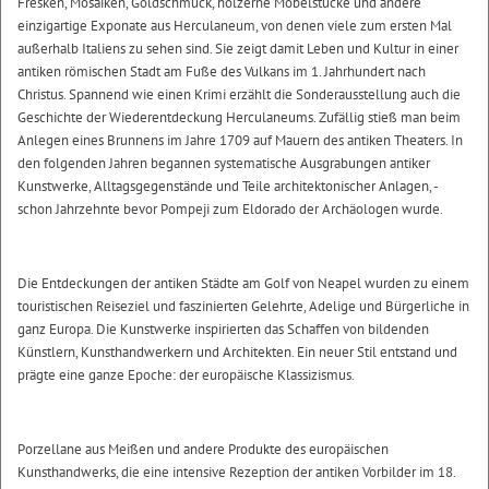
Fresken, Mosaiken, Goldschmuck, hölzerne Möbelstücke und andere
einzigartige Exponate aus Herculaneum, von denen viele zum ersten Mal
außerhalb Italiens zu sehen sind. Sie zeigt damit Leben und Kultur in einer
antiken römischen Stadt am Fuße des Vulkans im 1. Jahrhundert nach
Christus. Spannend wie einen Krimi erzählt die Sonderausstellung auch die
Geschichte der Wiederentdeckung Herculaneums. Zufällig stieß man beim
Anlegen eines Brunnens im Jahre 1709 auf Mauern des antiken Theaters. In
den folgenden Jahren begannen systematische Ausgrabungen antiker
Kunstwerke, Alltagsgegenstände und Teile architektonischer Anlagen, -
schon Jahrzehnte bevor Pompeji zum Eldorado der Archäologen wurde.
Die Entdeckungen der antiken Städte am Golf von Neapel wurden zu einem
touristischen Reiseziel und faszinierten Gelehrte, Adelige und Bürgerliche in
ganz Europa. Die Kunstwerke inspirierten das Schaffen von bildenden
Künstlern, Kunsthandwerkern und Architekten. Ein neuer Stil entstand und
prägte eine ganze Epoche: der europäische Klassizismus.
Porzellane aus Meißen und andere Produkte des europäischen
Kunsthandwerks, die eine intensive Rezeption der antiken Vorbilder im 18.