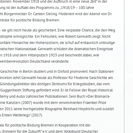
utionen. November 1918 und der Aufbruch in eine neue Zeit“ in der
ltung ist der Auftakt des Programms zu „1918/19 – 100 Jahre
ht Bürgermeister Dr. Carsten Sieling. Moderiert wird der Abend von Dr.
ntrale für politische Bildung Bremen.
sie gilt noch heute als gescheitert. Eine verpasste Chance, die den Weg
strophe ermöglichte. Ein Fehlurteil, wie Robert Gerwarth zeigt. Nicht
toritäre Monarchie der Hohenzollern, sie schuf auf erstaunlich unblutige
tischen Nationalstaat. Gerwarth schildert die dramatischen Ereignisse
n 1918 und dem Hitlerputsch 1923 und beschreibt dabei, wie
vemberrevolution Deutschland veränderte.
Geschichte in Berlin studiert und in Oxford promoviert. Nach Stationen
rinceton lehrt Gerwarth heute als Professor für Moderne Geschichte am
t Gründungsdirektor des dortigen Zentrums für Kriegsstudien, das vom
uggenheim Stiftung gefördert wird. Er ist Fellow der Royal Historical
cademy und Autor zahlreicher Publikationen. Sein Buch »Der Bismarck-
erne Kanzler« (2007) wurde mit dem renommierten Fraenkel Prize
nen 2011 seine hochgelobte Biographie Reinhard Heydrichs und zuletzt
 Ersten Weltkriegs" (2017).
le für politische Bildung Bremen in Kooperation mit der
 „Erinnern für die Zukunft“ e.V. und dem Volksbund Deutscher