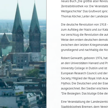
neues Buch „Die größte aller Revol
Zentralbibliothek vor. Die Veransta
Weltgeschichte“. Das Grußwort spric
Thomas Köcher, Leiter der Landesze
Die deutsche Revolution von 1918 – 
zum Aufstieg der Nazis und zur Kata
nur zerschlug die Revolution die au
Weise den ersten deutschen demokra
zwischen den letzten Kriegsmonate
grundlegend und nachhaltig die No
Robert Gerwarth, geboren 1976, hat 
an den Universitäten Harvard und P
University College in Dublin und is
European Research Council und der G
Society, Mitglied der Royal Irish A
Mythos. Die Deutschen und der Eis
ausgezeichnet. Bei Siedler erschie
"Die Besiegten. Das blutige Erbe des
Eine Veranstaltung der Landeszentra
Stadtbibliothek Bremen, dem Verein