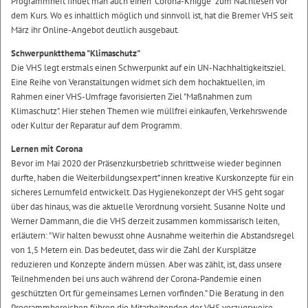
Programmheft findet man auch einen "Corona-Knigge" zum Nachlesen vor
dem Kurs. Wo es inhaltlich möglich und sinnvoll ist, hat die Bremer VHS seit
März ihr Online-Angebot deutlich ausgebaut.
Schwerpunktthema "Klimaschutz"
Die VHS legt erstmals einen Schwerpunkt auf ein UN-Nachhaltigkeitsziel.
Eine Reihe von Veranstaltungen widmet sich dem hochaktuellen, im
Rahmen einer VHS-Umfrage favorisierten Ziel "Maßnahmen zum
Klimaschutz". Hier stehen Themen wie müllfrei einkaufen, Verkehrswende
oder Kultur der Reparatur auf dem Programm.
Lernen mit Corona
Bevor im Mai 2020 der Präsenzkursbetrieb schrittweise wieder beginnen
durfte, haben die Weiterbildungsexpert*innen kreative Kurskonzepte für ein
sicheres Lernumfeld entwickelt. Das Hygienekonzept der VHS geht sogar
über das hinaus, was die aktuelle Verordnung vorsieht. Susanne Nolte und
Werner Dammann, die die VHS derzeit zusammen kommissarisch leiten,
erläutern: "Wir halten bewusst ohne Ausnahme weiterhin die Abstandsregel
von 1,5 Metern ein. Das bedeutet, dass wir die Zahl der Kursplätze
reduzieren und Konzepte ändern müssen. Aber was zählt, ist, dass unsere
Teilnehmenden bei uns auch während der Corona-Pandemie einen
geschützten Ort für gemeinsames Lernen vorfinden." Die Beratung in den
Programmbereichen führen die Mitarbeitenden der VHS vorzugsweise