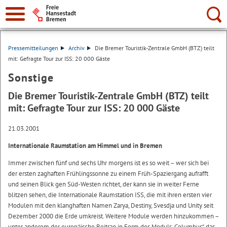
Suche:
Pressemitteilungen
Archiv
Die Bremer Touristik-Zentrale GmbH (BTZ) teilt
mit: Gefragte Tour zur ISS: 20 000 Gäste
Sonstige
Die Bremer Touristik-Zentrale GmbH (BTZ) teilt
mit: Gefragte Tour zur ISS: 20 000 Gäste
21.03.2001
Internationale Raumstation am Himmel und in Bremen
Immer zwischen fünf und sechs Uhr morgens ist es so weit – wer sich bei
der ersten zaghaften Frühlingssonne zu einem Früh-Spaziergang aufrafft
und seinen Blick gen Süd-Westen richtet, der kann sie in weiter Ferne
blitzen sehen, die Internationale Raumstation ISS, die mit ihren ersten vier
Modulen mit den klanghaften Namen Zarya, Destiny, Svesdja und Unity seit
Dezember 2000 die Erde umkreist. Weitere Module werden hinzukommen –
unter anderem der europäische Beitrag in Form des Moduls „Columbus“, das