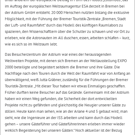
im Auftrag der europäischen Weltraumagentur ESA derzeit in Bremen bei
der Astrium GmbH entsteht. 20 000 Menschen nutzten bislang die exklusive
Möglichkeit, mit der Führung der Bremer Touristik-Zentrale „Bremen, Stadt
der Luft- und Raumfahrt“ durch das Modell des künftigen Raumlabors zu
spazieren, den Wissenschaftlern über die Schulter zu schauen und vor Ort zu
erleben, wie die Astronauten im All duschen, essen, arbeiten schlafen – kurz,
wie es sich so im Weltraum lebt.
Das Besucherzentrum der Astrium war eines der herausragenden
Weltweiten Projekte, mit denen sich Bremen an der Weltausstellung EXPO
2000 beteiligte und begeistert seitdem die Bremer und ihre Gäste. Die
Nachfrage nach den Touren durch die Welt der Raumfahrt war von Anfang an
überwältigend, weiß Jutta Gräbner, zuständig für die Führungen der Bremer
Touristik-Zentrale. „Mit dieser Tour haben wir etwas Einmaliges geschaffen.
Früher durften keine Besucher auf das Gelände. Gemeinsam mit der Astrium
haben wir einen Weg gefunden, die Sicherheit der dort entwickelten
Projekte nicht zu gefährden und gleichzeitig die Neugier unserer Gäste zu
stillen. Heute kann man sehen, wie an der Ariane 4 und 5 gebaut wird; man
sieht, wie die Ingenieure an der ISS arbeiten und kann durch das Modell
gehen – unsere Gästeführer und Gästeführerinnen erleben immer wieder
wirklich Begeisterung bei unseren Gästen.“ Noch aktueller ist der Bezug